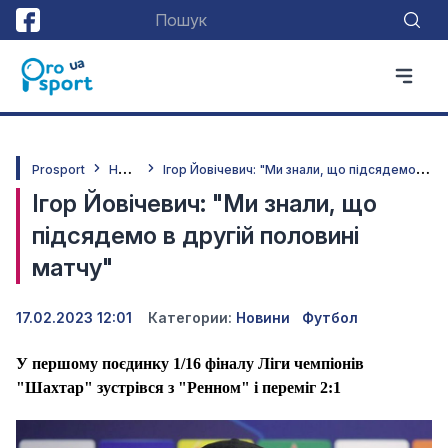
Н
овини
І
гор Йовічевич: "Ми знали, що підсядемо в другій половині матчу"
Prosport
Ігор Йовічевич: "Ми знали, що
підсядемо в другій половині
матчу"
17.02.2023 12:01
Категории:
Новини
Футбол
У першому поєдинку 1/16 фіналу Ліги чемпіонів
"Шахтар" зустрівся з "Ренном" і переміг 2:1