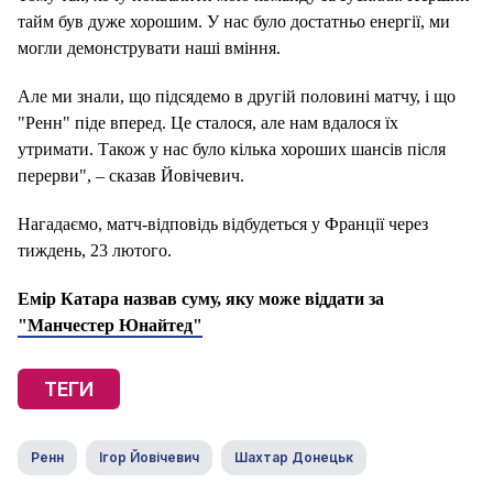
тайм був дуже хорошим. У нас було достатньо енергії, ми
могли демонструвати наші вміння.
Але ми знали, що підсядемо в другій половині матчу, і що
"Ренн" піде вперед. Це сталося, але нам вдалося їх
утримати. Також у нас було кілька хороших шансів після
перерви", – сказав Йовічевич.
Нагадаємо, матч-відповідь відбудеться у Франції через
тиждень, 23 лютого.
Емір Катара назвав суму, яку може віддати за
"Манчестер Юнайтед"
ТЕГИ
Ренн
Ігор Йовічевич
Шахтар Донецьк