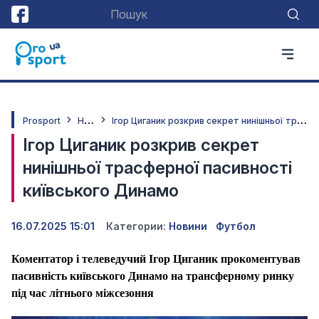
Н
овини
І
гор Циганик розкрив секрет нинішньої трасферної пасивності київського Динамо
Prosport
Ігор Циганик розкрив секрет
нинішньої трасферної пасивності
київського Динамо
16.07.2025 15:01
Категории:
Новини
Футбол
Коментатор і телеведучий Ігор Циганик прокоментував
пасивність київського Динамо на трансферному ринку
під час літнього міжсезоння