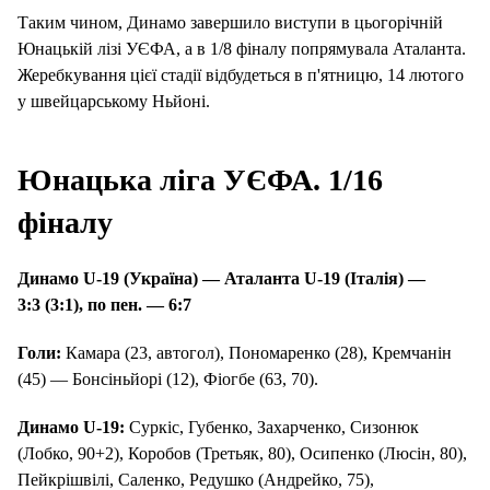
Таким чином, Динамо завершило виступи в цьогорічній
Юнацькій лізі УЄФА, а в 1/8 фіналу попрямувала Аталанта.
Жеребкування цієї стадії відбудеться в п'ятницю, 14 лютого
у швейцарському Ньйоні.
Юнацька ліга УЄФА. 1/16
фіналу
Динамо
U
-19 (Україна)
— Аталанта
U
-19 (Італія)
—
3:3
(3:1), по пен. — 6:7
Голи:
Камара (23, автогол), Пономаренко (28), Кремчанін
(45) — Бонсіньйорі (12), Фіогбе (63, 70).
Динамо
U
-19:
Суркіс, Губенко, Захарченко, Сизонюк
(Лобко, 90+2), Коробов (Третьяк, 80), Осипенко (Люсін, 80),
Пейкрішвілі, Саленко, Редушко (Андрейко, 75),