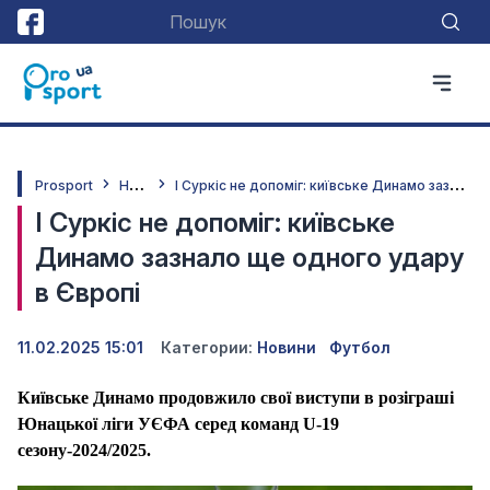
Н
овини
І
Суркіс не допоміг: київське Динамо зазнало ще одного удару в Європі
Prosport
І Суркіс не допоміг: київське
Динамо зазнало ще одного удару
в Європі
11.02.2025 15:01
Категории:
Новини
Футбол
Київське Динамо продовжило свої виступи в розіграші
Юнацької ліги УЄФА серед команд
U
-19
сезону-2024/2025.