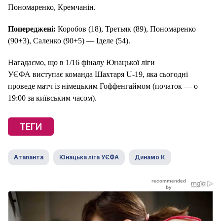
Пономаренко, Кремчанін.
Попереджені:
Коробов (18), Третьяк (89), Пономаренко
(90+3), Саленко (90+5) — Іделе (54).
Нагадаємо, що в 1/16 фіналу Юнацької ліги
УЄФА виступає команда Шахтаря U-19, яка сьогодні
проведе матч із німецьким Гоффенгаймом (початок — о
19:00 за київським часом).
ТЕГИ
Аталанта
Юнацька ліга УЄФА
Динамо К