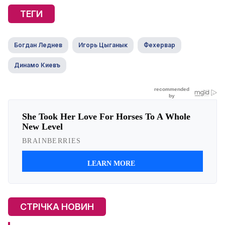
ТЕГИ
Богдан Леднев
Игорь Цыганык
Фехервар
Динамо Киевъ
СТРІЧКА НОВИН