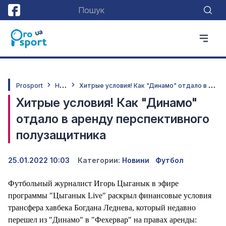
Н
овини
Х
итрые условия! Как "Динамо" отдало в аренду перспективного полузащитника
Prosport
Хитрые условия! Как "Динамо"
отдало в аренду перспективного
полузащитника
25.01.2022 10:03
Категории:
Новини
Футбол
Футбольный журналист Игорь Цыганык в эфире
программы "Цыганык Live" раскрыл финансовые условия
трансфера хавбека Богдана Леднева, который недавно
перешел из "Динамо" в "Фехервар" на правах аренды: