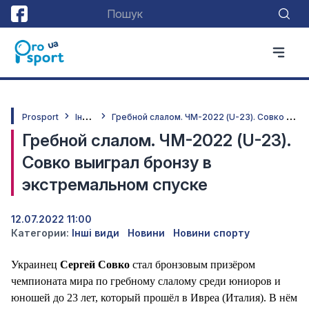
І
нші види
Г
ребной слалом. ЧМ-2022 (U-23). Совко выиграл бронзу в экстремальном спуске
Prosport
Гребной слалом. ЧМ-2022 (U-23).
Совко выиграл бронзу в
экстремальном спуске
12.07.2022 11:00
Категории:
Інші види
Новини
Новини спорту
Украинец
Сергей Совко
стал бронзовым призёром
чемпионата мира по гребному слалому среди юниоров и
юношей до 23 лет, который прошёл в Ивреа (Италия). В нём