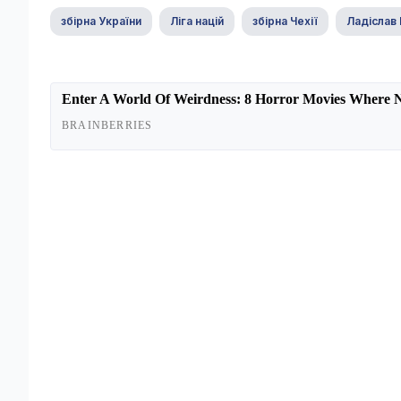
збірна України
Ліга націй
збірна Чехії
Ладіслав 