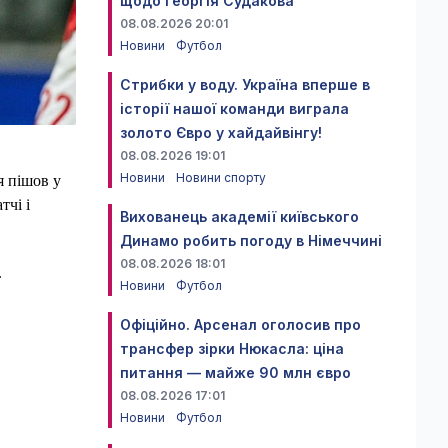
щодо Георгія Судакова
08.08.2026 20:01
Новини
Футбол
Стрибки у воду. Україна вперше в
історії нашої команди виграла
золото Євро у хайдайвінгу!
08.08.2026 19:01
Новини
Новини спорту
я пішов у
тчі і
Вихованець академії київського
Динамо робить погоду в Німеччині
08.08.2026 18:01
.
Новини
Футбол
Офіційно. Арсенал оголосив про
трансфер зірки Нюкасла: ціна
питання — майже 90 млн євро
08.08.2026 17:01
Новини
Футбол