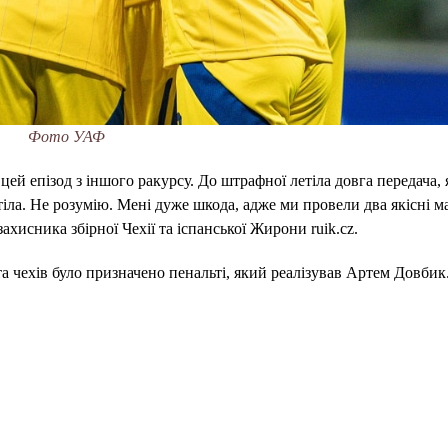
Фото УАФ
ей епізод з іншого ракурсу. До штрафної летіла довга передача, 
 тіла. Не розумію. Мені дуже шкода, адже ми провели два якісні ма
ахисника збірної Чехії та іспанської Жирони ruik.cz.
та чехів було призначено пенальті, який реалізував Артем Довбик