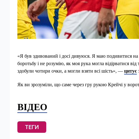
«Я був здивований і досі дивуюся. Я маю подивитися на ц
боротьбу і не розумію, як моя рука могла відірватися від
здобули чотири очки, а могли взяти всі шість», —
цитує
з
Як ви зрозуміли, що саме через гру рукою Крейчі у воро
ВІДЕО
ТЕГИ