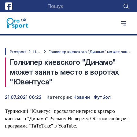
Н
овини
Г
олкипер киевского "Динамо" может занять место в воротах "Ювентуса"
Prosport
Голкипер киевского "Динамо"
может занять место в воротах
"Ювентуса"
21.07.2021 06:22
Категории:
Новини
Футбол
Туринский "Ювентус" проявляет интерес к вратарю
киевского "Динамо" Руслану Нещерету. Об этом сообщает
программа "ТаТоТаке" в YouTube.