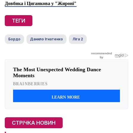
Довбика і Циганкова у "Жироні"
ТЕГИ
Бордо
Данило Ігнатенко
Ліга 2
СТРІЧКА НОВИН