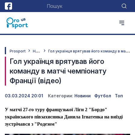
Н
овини
Г
ол українця врятував його команду в матчі чемпіонату Франції (відео)
Prosport
Гол українця врятував його
команду в матчі чемпіонату
Франції (відео)
03.03.2024 20:01
Категории:
Новини
Футбол
Топ
У матчі 27-го туру французької Ліги 2 "Бордо"
українського півзахисника Данила Ігнатенка на виїзді
зустрічався з "Родезом"