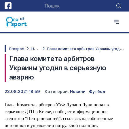
Н
овини
Г
лава комитета арбитров Украины угодил в серьезную аварию
Prosport
Глава комитета арбитров
Украины угодил в серьезную
аварию
23.08.2021 18:59
Категории:
Новини
Футбол
Глава Комитета арбитров УАФ Лучано Лучи попал в
серьезное ДТП в Киеве, сообщает информационное
агентство "Центр новостей", ссылаясь на собственные
источники в управлении патрульной полиции.