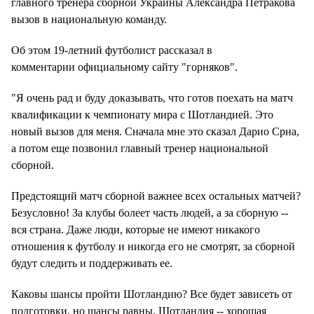
главного тренера сборной Украины Александра Петракова
вызов в национальную команду.
Об этом 19-летний футболист рассказал в
комментарии официальному сайту "горняков".
"Я очень рад и буду доказывать, что готов поехать на матч
квалификации к чемпионату мира с Шотландией. Это
новый вызов для меня. Сначала мне это сказал Дарио Срна,
а потом еще позвонил главный тренер национальной
сборной.
Предстоящий матч сборной важнее всех остальных матчей?
Безусловно! За клубы болеет часть людей, а за сборную --
вся страна. Даже люди, которые не имеют никакого
отношения к футболу и никогда его не смотрят, за сборной
будут следить и поддерживать ее.
Каковы шансы пройти Шотландию? Все будет зависеть от
подготовки, но шансы равны. Шотландия -- хорошая