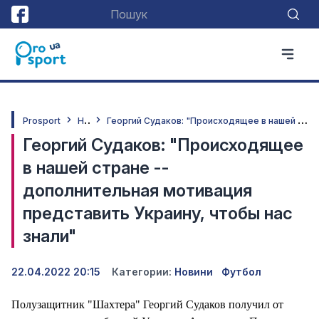
Н
овини
Г
еоргий Судаков: "Происходящее в нашей стране -- дополнительная мотивация представить Украину, чтобы нас знали"
Prosport
Георгий Судаков: "Происходящее
в нашей стране --
дополнительная мотивация
представить Украину, чтобы нас
знали"
22.04.2022 20:15
Категории:
Новини
Футбол
Полузащитник "Шахтера" Георгий Судаков получил от