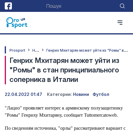
Н
овини
Г
енрих Мхитарян может уйти из "Ромы" в стан принципиального соперника в Италии
Prosport
Генрих Мхитарян может уйти из
"Ромы" в стан принципиального
соперника в Италии
22.04.2022 01:47
Категории:
Новини
Футбол
"Лацио" проявляет интерес к армянскому полузащитнику
"Ромы" Генриху Мхитаряну, сообщает Tuttomercatoweb.
По сведениям источника, "орлы" рассматривают вариант с