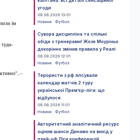
капітана: всі деталі сенсаційної
угоди
08.08.2026 13:01
Новини
Футбол
олили їм
Сувора дисципліна та спільні
обіди з тренерами! Жозе Моуріньо
 туди-
докорінно змінив правила у Реалі
08.08.2026 12:01
Новини
Футбол
ктивно", –
Терористи з рф зіпсували
календар матчів 2 туру
української Прем’єр-ліги: що
відбулося
08.08.2026 11:01
Новини
Футбол
Авторитетний аналітичний ресурс
оцінив шанси Динамо на вихід у
плей-оф Ліги конференцій