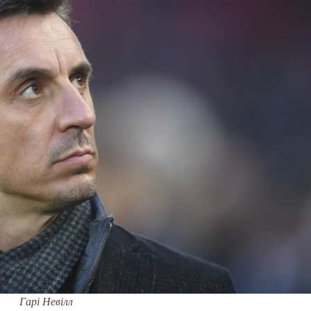
Гарі Невілл