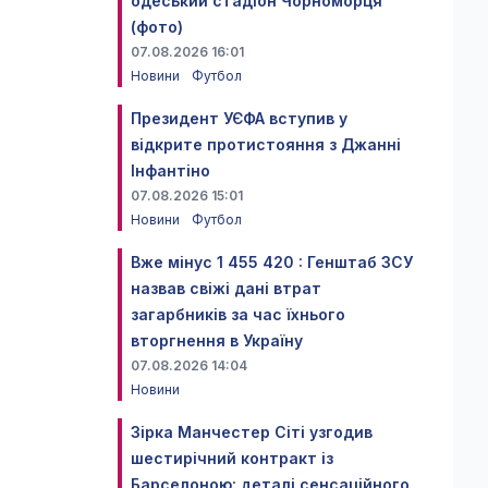
одеський стадіон Чорноморця
(фото)
07.08.2026 16:01
Новини
Футбол
Президент УЄФА вступив у
відкрите протистояння з Джанні
Інфантіно
07.08.2026 15:01
Новини
Футбол
Вже мінус 1 455 420 : Генштаб ЗСУ
назвав свіжі дані втрат
загарбників за час їхнього
вторгнення в Україну
07.08.2026 14:04
Новини
Зірка Манчестер Сіті узгодив
шестирічний контракт із
Барселоною: деталі сенсаційного