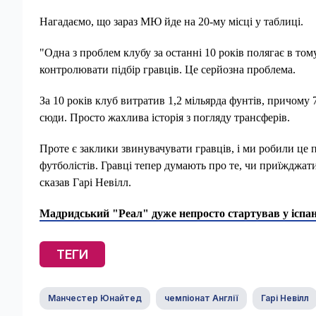
Нагадаємо, що зараз МЮ йде на 20-му місці у таблиці.
"Одна з проблем клубу за останні 10 років полягає в том
контролювати підбір гравців. Це серйозна проблема.
За 10 років клуб витратив 1,2 мільярда фунтів, причом
сюди. Просто жахлива історія з погляду трансферів.
Проте є заклики звинувачувати гравців, і ми робили це 
футболістів. Гравці тепер думають про те, чи приїжджат
сказав Гарі Невілл.
Мадридський "Реал" дуже непросто стартував у іспан
ТЕГИ
Манчестер Юнайтед
чемпіонат Англії
Гарі Невілл