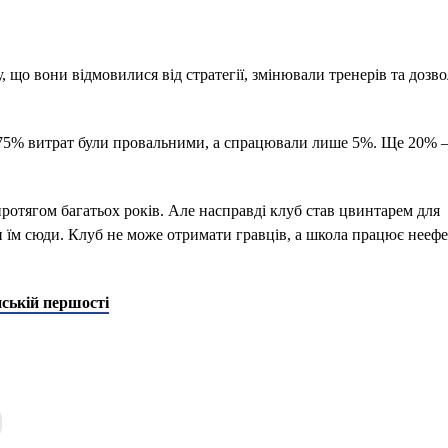
у, що вони відмовилися від стратегії, змінювали тренерів та дозв
у 75% витрат були провальними, а спрацювали лише 5%. Ще 20% –
протягом багатьох років. Але насправді клуб став цвинтарем для
и їм сюди. Клуб не може отримати гравців, а школа працює неефе
ській першості