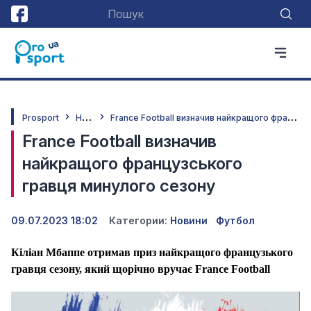
Н
овини
F
rance Football визначив найкращого французського гравця минулого сезону
Prosport
France Football визначив
найкращого французського
гравця минулого сезону
09.07.2023 18:02
Категории:
Новини
Футбол
Кіліан Мбаппе отримав приз найкращого французького
гравця сезону, який щорічно вручає France Football