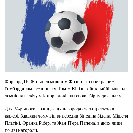
Форвард ПСЖ став чемпіоном Франції та найкращим
бомбардиром чемпіонату. Також Кіліан забив найбільше на
чемпіонаті світу у Катарі, довівши свою збірну до фіналу.
Для 24-річного француза ця нагорода стала третьою в
кар'єрі. Завдяки чому він випередив Зінедіна Зідана, Мішеля
Платіні, Франка Рібері та Жан-П'єра Папена, в яких лише
по дві нагороди.