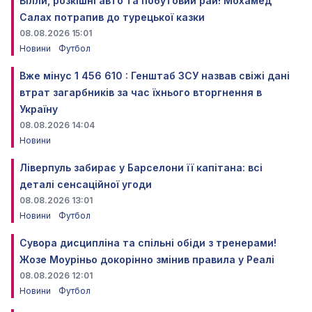
Вілли, розкішні авто та побутовий рай! Мохамед
Салах потрапив до турецької казки
08.08.2026 15:01
Новини
Футбол
Вже мінус 1 456 610 : Генштаб ЗСУ назвав свіжі дані
втрат загарбників за час їхнього вторгнення в
Україну
08.08.2026 14:04
Новини
Ліверпуль забирає у Барселони її капітана: всі
деталі сенсаційної угоди
08.08.2026 13:01
Новини
Футбол
Сувора дисципліна та спільні обіди з тренерами!
Жозе Моуріньо докорінно змінив правила у Реалі
08.08.2026 12:01
Новини
Футбол