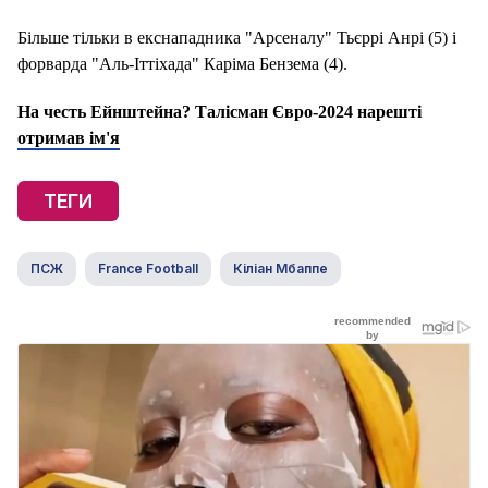
Більше тільки в екснападника "Арсеналу" Тьєррі Анрі (5) і
форварда "Аль-Іттіхада" Каріма Бензема (4).
На честь Ейнштейна? Талісман Євро-2024 нарешті
отримав ім'я
ТЕГИ
ПСЖ
France Football
Кіліан Мбаппе