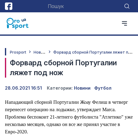
Н
овини
Ф
орвард сборной Португалии ляжет под нож
Prosport
Форвард сборной Португалии
ляжет под нож
28.06.2021 16:51
Категории:
Новини
Футбол
Нападающий сборной Португалии Жоау Фелиш в четверг
перенесет операцию на лодыжке, утверждает Marca.
Проблема беспокоит 21-летнего футболиста "Атлетико" уже
несколько месяцев, однако он все же принял участие в
Евро-2020.