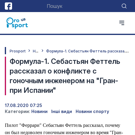
Н
овини
Ф
ормула-1. Себастьян Феттель рассказал о конфликте с гоночным инженером на "Гран-при Испании"
Prosport
Формула-1. Себастьян Феттель
рассказал о конфликте с
гоночным инженером на "Гран-
при Испании"
17.08.2020 07:25
Категории:
Новини
Інші види
Новини спорту
Пилот "Феррари" Себастьян Феттель рассказал, почему
он был недоволен гоночным инженером во время "Гран-