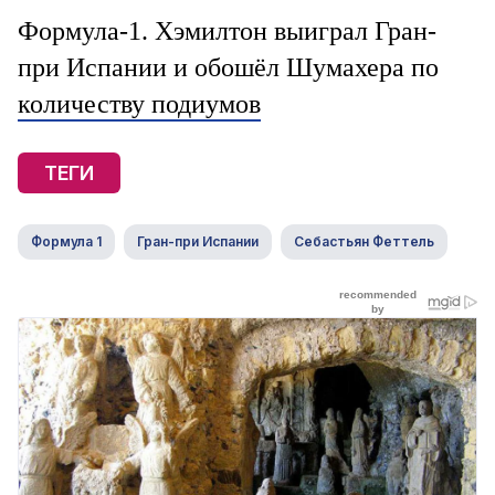
Формула-1. Хэмилтон выиграл Гран-
при Испании и обошёл Шумахера по
количеству подиумов
ТЕГИ
Формула 1
Гран-при Испании
Себастьян Феттель