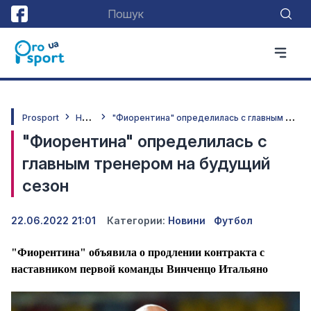
Н
овини
"
Фиорентина" определилась с главным тренером на будущий сезон
Prosport
"Фиорентина" определилась с
главным тренером на будущий
сезон
22.06.2022 21:01
Категории:
Новини
Футбол
"Фиорентина" объявила о продлении контракта с
наставником первой команды Винченцо Итальяно