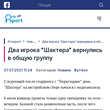
Н
овини
Д
ва игрока "Шахтера" вернулись в общую группу
Prosport
Два игрока "Шахтера" вернулись
в общую группу
07.07.2021 11:24
Категории:
Новини
Футбол
Следующий после спарринга с "Тюркгюджю" день
"Шахтера" на австрийском сборе начался с видеоанализа.
6 июля команда провела только одну тренировку на поле –
вечером. Базовой стала разминочная часть, после чего
"оранжево-черные" целиком сфокусировались на тактике: