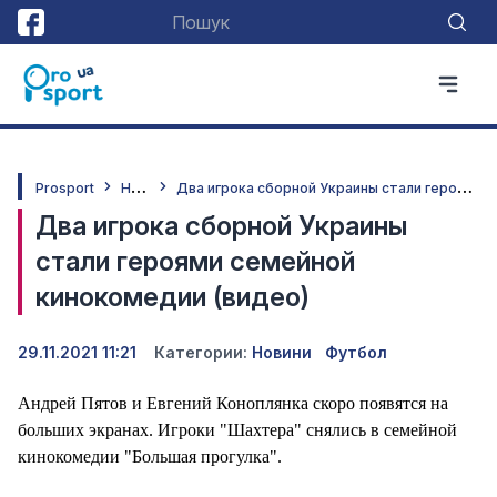
Н
овини
Д
ва игрока сборной Украины стали героями семейной кинокомедии (видео)
Prosport
Два игрока сборной Украины
стали героями семейной
кинокомедии (видео)
29.11.2021 11:21
Категории:
Новини
Футбол
Андрей Пятов и Евгений Коноплянка скоро появятся на
больших экранах. Игроки "Шахтера" снялись в семейной
кинокомедии "Большая прогулка".