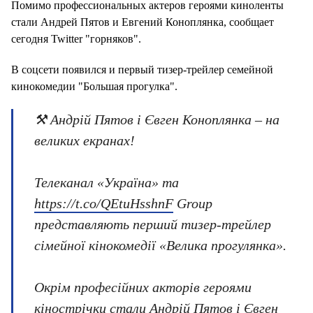
Помимо профессиональных актеров героями киноленты
стали Андрей Пятов и Евгений Коноплянка, сообщает
сегодня Twitter "горняков".
В соцсети появился и первый тизер-трейлер семейной
кинокомедии "Большая прогулка".
⚒ Андрій Пятов і Євген Коноплянка – на
великих екранах!
Телеканал «Україна» та
https://t.co/QEtuHsshnF
Group
представляють перший тизер-трейлер
сімейної кінокомедії «Велика прогулянка».
Окрім професійних акторів героями
кінострічки стали Андрій Пятов і Євген