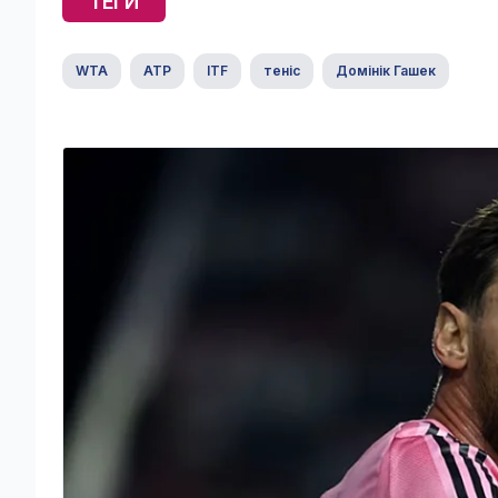
ТЕГИ
WTA
ATP
ITF
теніс
Домінік Гашек