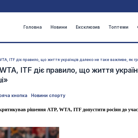
Головна
Новини
Ексклюзив
Топтеми
WTA, ITF діє правило, що життя українців далеко не таке важливе, як г
WTA, ITF діє правило, що життя україн
ші»
ряча кнопка
Новини спорту
критикував рішення ATP, WTA, ITF допустити росіян до учас