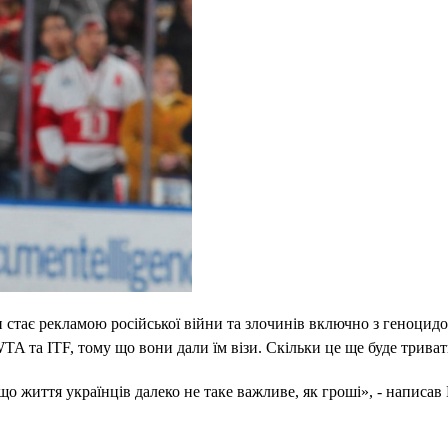
ін стає рекламою російської війни та злочинів включно з геноцид
TA та ITF, тому що вони дали їм візи. Скільки це ще буде трива
що життя українців далеко не таке важливе, як гроші», - написав