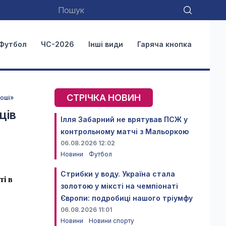
Футбол
ЧС-2026
Інші види
Гаряча кнопка
СТРІЧКА НОВИН
роші»
ців
Ілля Забарний не врятував ПСЖ у
контрольному матчі з Мальоркою
06.08.2026 12:02
Новини
Футбол
Стрибки у воду. Україна стала
ті в
золотою у міксті на чемпіонаті
Європи: подробиці нашого тріумфу
06.08.2026 11:01
Новини
Новини спорту