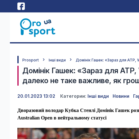
Prosport
Інші види
Домінік Гашек: «Зараз для ATP, 
Домінік Гашек: «Зараз для ATP, 
далеко не таке важливе, як гро
20.01.2023 13:02
Категории:
Інші види
Новини
Га
Дворазовий володар Кубка Стенлі Домінік Гашек роз
Australian Open в нейтральному статусі