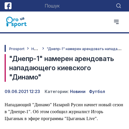
Н
овини
"
Днепр-1" намерен арендовать нападающего киевского "Динамо"
Prosport
"Днепр-1" намерен арендовать
нападающего киевского
"Динамо"
09.06.2021 12:23
Категории:
Новини
Футбол
Нападающий "Динамо" Назарий Русин начнет новый сезон
в "Днепре-1". Об этом сообщил журналист Игорь
Цыганык в эфире программы "Цыганык Live".