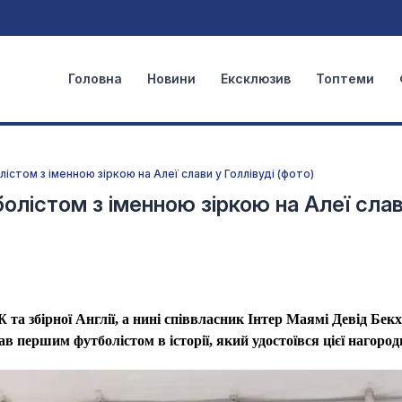
Головна
Новини
Ексклюзив
Топтеми
стом з іменною зіркою на Алеї слави у Голлівуді (фото)
лістом з іменною зіркою на Алеї слав
а збірної Англії, а нині співвласник Інтер Маямі Девід Бек
тав першим футболістом в історії, який удостоївся цієї нагород