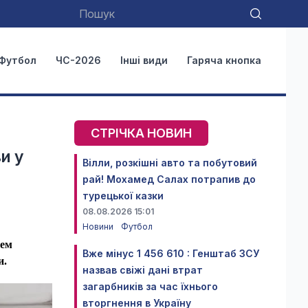
Футбол
ЧС-2026
Інші види
Гаряча кнопка
СТРІЧКА НОВИН
и у
Вілли, розкішні авто та побутовий
рай! Мохамед Салах потрапив до
турецької казки
08.08.2026 15:01
Новини
Футбол
хем
Вже мінус 1 456 610 : Генштаб ЗСУ
и.
назвав свіжі дані втрат
загарбників за час їхнього
вторгнення в Україну