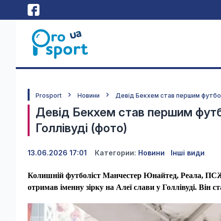
Prosport
Новини
Девід Бекхем став першим футболі
Девід Бекхем став першим футбо
Голлівуді (фото)
13.06.2026 17:01
Категории:
Новини
Інші види
Колишній футболіст Манчестер Юнайтед, Реала, ПСЖ т
отримав іменну зірку на Алеї слави у Голлівуді. Він с