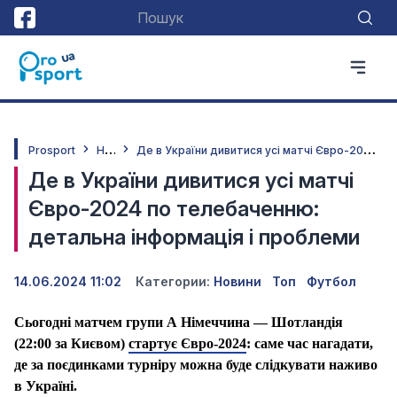
Н
овини
Д
е в України дивитися усі матчі Євро-2024 по телебаченню: детальна інформація і проблеми
Prosport
Де в України дивитися усі матчі
Євро-2024 по телебаченню:
детальна інформація і проблеми
14.06.2024 11:02
Категории:
Новини
Топ
Футбол
Сьогодні матчем групи А Німеччина — Шотландія
(22:00 за Києвом)
стартує Євро-2024
: саме час нагадати,
де за поєдинками турніру можна буде слідкувати наживо
в Україні.