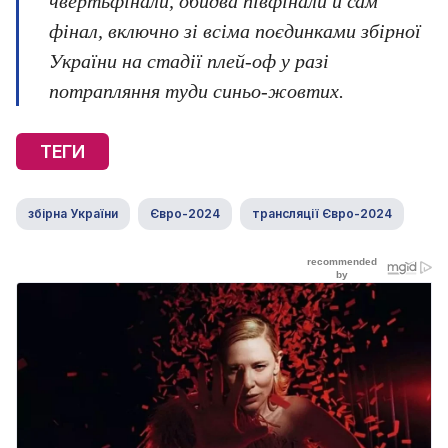
чвертьфінали, обидва півфінали й сам
фінал, включно зі всіма поєдинками збірної
України на стадії плей-оф у разі
потрапляння туди синьо-жовтих.
ТЕГИ
збірна України
Євро-2024
трансляції Євро-2024