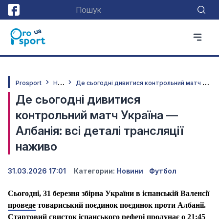
Н
овини
Д
е сьогодні дивитися контрольний матч Україна — Албанія: всі деталі трансляції наживо
Prosport
Де сьогодні дивитися
контрольний матч Україна —
Албанія: всі деталі трансляції
наживо
31.03.2026 17:01
Категории:
Новини
Футбол
Сьогодні, 31 березня збірна України в іспанській Валенсії
проведе
товариський поєдинок поєдинок проти Албанії.
Стартовий свисток іспанського рефері пролунає о 21:45