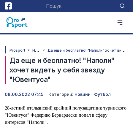
Н
овини
Д
а еще и бесплатно! "Наполи" хочет видеть у себя звезду "Ювентуса"
Prosport
Да еще и бесплатно! "Наполи"
хочет видеть у себя звезду
"Ювентуса"
08.06.2022 07:45
Категории:
Новини
Футбол
28-летний итальянский крайний полузащитник туринского
"Ювентуса" Федерико Бернардески попал в сферу
интересов "Наполи".