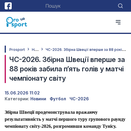
Н
овини
Ч
С-2026. Збірна Швеції вперше за 88 років забила п’ять голів у матчі чемпіонату світу
Prosport
ЧС-2026. Збірна Швеції вперше за
88 років забила п’ять голів у матчі
чемпіонату світу
15.06.2026 11:02
Категории:
Новини
Футбол
ЧС-2026
Збірна Швеції продемонструвала вражаючу
результативність у матчі першого туру групового раунду
чемпіонату світу-2026, розгромивши команду Тунісу.