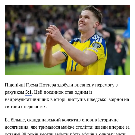
Підопічні Грема Поттера здобули впевнену перемогу з
рахунком
5:1
. Цей поєдинок став одним із
найрезультативніших в історії виступів шведської збірної на
світових першостях.
Ба більше, скандинавський колектив оновив історичне
досягнення, яке трималося майже століття: шведи вперше за
останні 88 років змогли забити п’ять м’ячів в одному матчі