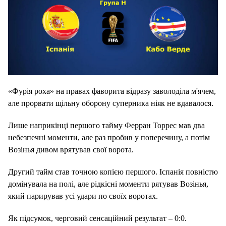
«Фурія роха» на правах фаворита відразу заволоділа м'ячем,
але прорвати щільну оборону суперника ніяк не вдавалося.
Лише наприкінці першого тайму Ферран Торрес мав два
небезпечні моменти, але раз пробив у поперечину, а потім
Возінья дивом врятував свої ворота.
Другий тайм став точною копією першого. Іспанія повністю
домінувала на полі, але рідкісні моменти рятував Возінья,
який парирував усі удари по своїх воротах.
Як підсумок, черговий сенсаційний результат – 0:0.