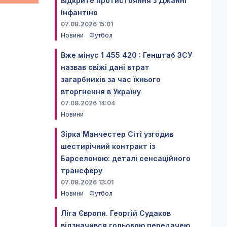
відкрите протистояння з Джанні
Інфантіно
07.08.2026 15:01
Новини
Футбол
Вже мінус 1 455 420 : Генштаб ЗСУ
назвав свіжі дані втрат
загарбників за час їхнього
вторгнення в Україну
07.08.2026 14:04
Новини
Зірка Манчестер Сіті узгодив
шестирічний контракт із
Барселоною: деталі сенсаційного
трансферу
07.08.2026 13:01
Новини
Футбол
Ліга Європи. Георгій Судаков
відзначився гольовою передачею