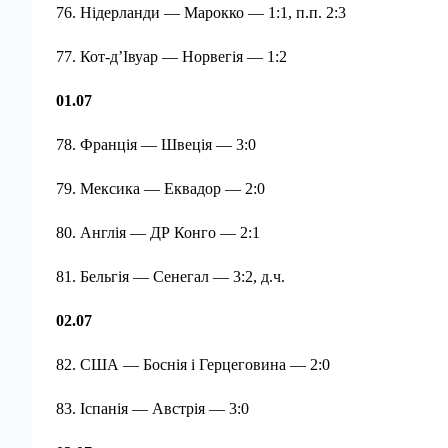
76. Нідерланди — Марокко — 1:1, п.п. 2:3
77. Кот-д’Івуар — Норвегія — 1:2
01.07
78. Франція — Швеція — 3:0
79. Мексика — Еквадор — 2:0
80. Англія — ДР Конго — 2:1
81. Бельгія — Сенегал — 3:2, д.ч.
02.07
82. США — Боснія і Герцеговина — 2:0
83. Іспанія — Австрія — 3:0