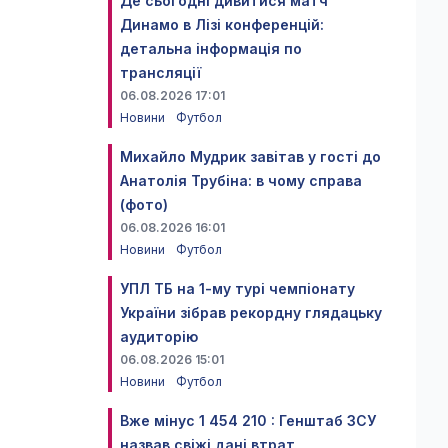
Де сьогодні дивитися матч
Динамо в Лізі конференцій:
детальна інформація по
трансляції
06.08.2026 17:01
Новини
Футбол
Михайло Мудрик завітав у гості до
Анатолія Трубіна: в чому справа
(фото)
06.08.2026 16:01
Новини
Футбол
УПЛ ТБ на 1-му турі чемпіонату
України зібрав рекордну глядацьку
аудиторію
06.08.2026 15:01
Новини
Футбол
Вже мінус 1 454 210 : Генштаб ЗСУ
назвав свіжі дані втрат