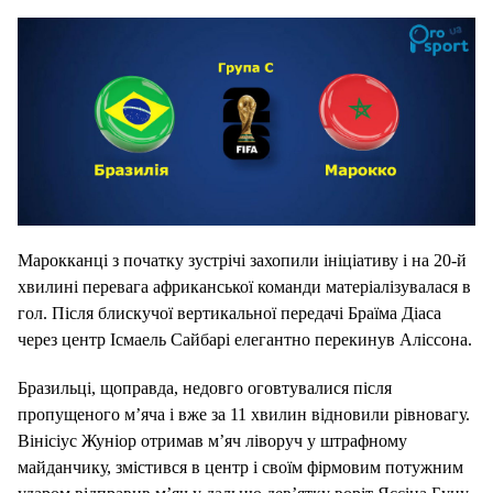
Марокканці з початку зустрічі захопили ініціативу і на 20-й
хвилині перевага африканської команди матеріалізувалася в
гол. Після блискучої вертикальної передачі Браїма Діаса
через центр Ісмаель Сайбарі елегантно перекинув Аліссона.
Бразильці, щоправда, недовго оговтувалися після
пропущеного м’яча і вже за 11 хвилин відновили рівновагу.
Вінісіус Жуніор отримав м’яч ліворуч у штрафному
майданчику, змістився в центр і своїм фірмовим потужним