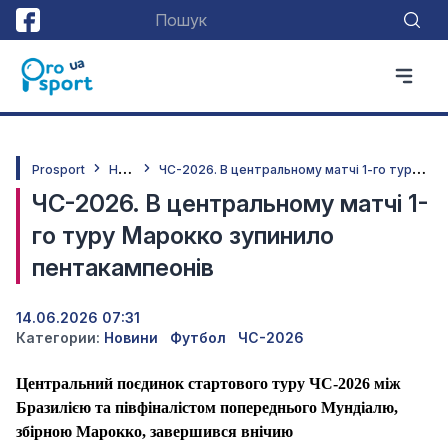
Н
овини
Ч
С-2026. В центральному матчі 1-го туру Марокко зупинило пентакампеонів
Prosport
ЧС-2026. В центральному матчі 1-
го туру Марокко зупинило
пентакампеонів
14.06.2026 07:31
Категории:
Новини
Футбол
ЧС-2026
Центральний поєдинок стартового туру ЧС-2026 між
Бразилією та півфіналістом попереднього Мундіалю,
збірною Марокко, завершився внічию