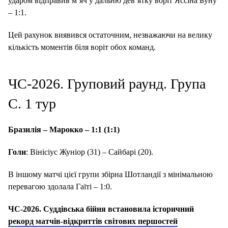
ударом відправив м’яч у дальню дев’ятку воріт Яссіна Буну
– 1:1.
Цей рахунок виявився остаточним, незважаючи на велику
кількість моментів біля воріт обох команд.
ЧС-2026. Груповий раунд. Група
С. 1 тур
Бразилія – Марокко – 1:1 (1:1)
Голи
: Вінісіус Жуніор (31) – Сайбарі (20).
В іншому матчі цієї групи збірна Шотландії з мінімальною
перевагою здолала Гаїті – 1:0.
ЧС-2026. Суддівська бійня встановила історичний
рекорд матчів-відкриттів світових першостей