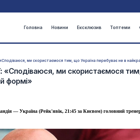
Головна
Новини
Ексклюзив
Топтеми
: «Сподіваюся, ми скористаємося тим, що Україна перебуває не в найкр
ії: «Сподіваюся, ми скористаємося тим
ій формі»
андія — Україна (Рейк'явік, 21:45 за Києвом) головний трен