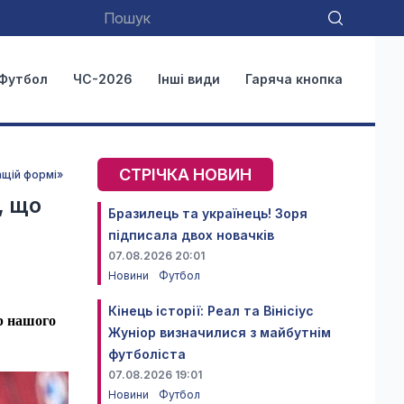
Футбол
ЧС-2026
Інші види
Гаряча кнопка
СТРІЧКА НОВИН
ащій формі»
, що
Бразилець та українець! Зоря
підписала двох новачків
07.08.2026 20:01
Новини
Футбол
Кінець історії: Реал та Вінісіус
ер нашого
Жуніор визначилися з майбутнім
футболіста
07.08.2026 19:01
Новини
Футбол