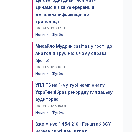
Де сьогодні дивитися матч
Динамо в Лізі конференцій:
детальна інформація по
трансляції
06.08.2026 17:01
Новини
Футбол
Михайло Мудрик завітав у гості до
Анатолія Трубіна: в чому справа
(фото)
06.08.2026 16:01
Новини
Футбол
УПЛ ТБ на 1-му турі чемпіонату
України зібрав рекордну глядацьку
аудиторію
06.08.2026 15:01
Новини
Футбол
Вже мінус 1 454 210 : Генштаб ЗСУ
назвав свіжі дані втрат