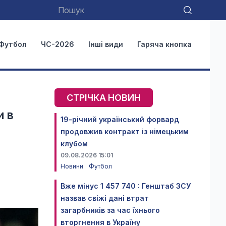
Футбол
ЧС-2026
Інші види
Гаряча кнопка
СТРІЧКА НОВИН
и в
19-річний український форвард
продовжив контракт із німецьким
клубом
09.08.2026 15:01
Новини
Футбол
Вже мінус 1 457 740 : Генштаб ЗСУ
назвав свіжі дані втрат
загарбників за час їхнього
вторгнення в Україну