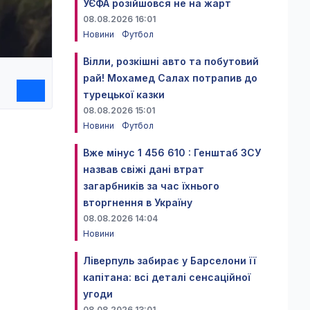
УЄФА розійшовся не на жарт
08.08.2026 16:01
Новини
Футбол
Вілли, розкішні авто та побутовий
рай! Мохамед Салах потрапив до
турецької казки
08.08.2026 15:01
Новини
Футбол
Вже мінус 1 456 610 : Генштаб ЗСУ
назвав свіжі дані втрат
загарбників за час їхнього
вторгнення в Україну
08.08.2026 14:04
Новини
Ліверпуль забирає у Барселони її
капітана: всі деталі сенсаційної
угоди
08.08.2026 13:01