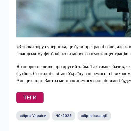
«З точки зору суперника, це були прекрасні голи, але жах
ісландському футболі, коли ми втрачаємо концентрацію н
Я говорю не лише про другий тайм. Так само я бачив, я
футбол. Сьогодні я вітаю Україну з перемогою і виходом
Але це спорт. Завтра ми прокинемося сильнішими і буде
ТЕГИ
збірна України
ЧС-2026
збірна Ісландії