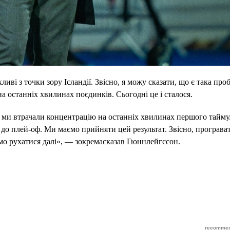
ливі з точки зору Ісландії. Звісно, я можу сказати, що є така про
а останніх хвилинах поєдинків. Сьогодні це і сталося.
к ми втрачали концентрацію на останніх хвилинах першого тайму
 до плей-оф. Ми маємо прийняти цей результат. Звісно, програва
мо рухатися далі», — зокремасказав Гюннлейгссон.