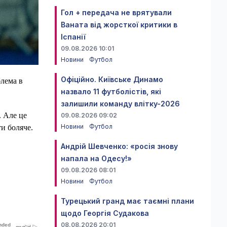
Гол + передача не врятували
Ваната від жорсткої критики в
Іспанії
09.08.2026 10:01
Новини
Футбол
Офіційно. Київське Динамо
блема в
назвало 11 футболістів, які
залишили команду влітку-2026
. Але це
09.08.2026 09:02
Новини
Футбол
ти боляче.
Андрій Шевченко: «росія знову
напала на Одесу!»
09.08.2026 08:01
Новини
Футбол
Турецький гранд має таємні плани
щодо Георгія Судакова
08.08.2026 20:01