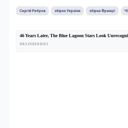
Сергій Ребров
збірна України
збірна Франції
Ч