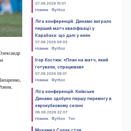
07.08.2026 10:01
Новини
Футбол
Ліга конференцій. Динамо виграло
перший матч кваліфікації у
Карабаха: що далі у киян
07.08.2026 09:03
Новини
Футбол
 Олександр
Ігор Костюк: «План на матч, який
ан
готували, спрацював»
07.08.2026 08:01
Шапаренко,
Новини
Футбол
Різник.
Ліга конференцій. Київське
Динамо здобуло першу перемогу в
єврокубковому сезоні
06.08.2026 22:07
Новини
Футбол
Топ
Мохамед Салах став