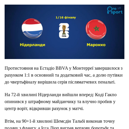
Протистояння на Естадіо BBVA у Монтерреї завершилося з
рахунком 1:1 в основний та додатковий час, а долю путівки
до чвертьфіналу вирішила серія післяматчевих пенальті.
На 72-й хвилині Нідерланди вийшли вперед: Коді Гакпо
опинився у штрафному майданчику та влучно пробив у
центр воріт, відкривши рахунок у матчі.
Втім, на 90+1-й хвилині Шемсдін Тальбі виконав точну
подачу з флангу, а Ісса Діоп виграв верхову боротьбу та