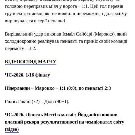
головою переправив м’яч у ворота – 1:1. Цей гол перевів
гру в екстратайми, які не виявили переможця, і доля матчу
вирішувалася в серії пенальті.
Вирішальний удар виконав Ісмаїл Сайбарі (Марокко), який
холоднокровно реалізував пенальті та приніс своїй команді
перемогу – 3:2.
ВІДЕООГЛЯД МАТЧУ
ЧС-2026. 1/16 фіналу
Нідерланди – Марокко – 1:1 (0:0), по пенальті 2:3
Голи:
Гакпо (72) – Діоп (90+1).
ЧС-2026. Ліонель Мессі в матчі з Йорданією оновив
власний рекорд результативності на чемпіонатах світу
(відео)