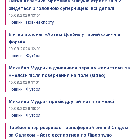
Легка атлетика. Ярослава Магучіх утретє за рік
зійдеться з головною суперницею: всі деталі
10.08.2026 13:01
Новини
Новини спорту
Вінгер Болоньї: «Артем Довбик у гарній фізичній
формі»
10.08.2026 12:01
Новини
Футбол
Михайло Мудрик відзначився першим «асистом» за
«Челсі» після повернення на поле (відео)
10.08.2026 11:01
Новини
Футбол
Михайло Мудрик провів другий матч за Челсі
10.08.2026 10:01
Новини
Футбол
Трабзонспор розриває трансферний ринок! Слідом
за Салахом – його експартнер по Ліверпулю