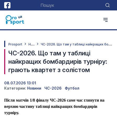
Н
овини
Ч
С-2026. Що там у таблиці найкращих бомбардирів турніру: грають квартет з солістом
Prosport
ЧС-2026. Що там у таблиці
найкращих бомбардирів турніру:
грають квартет з солістом
08.07.2026 13:01
Категории:
Новини
ЧС-2026
Футбол
Після матчів 1/8 фіналу ЧС-2026 саме час глянути на
верхню частину таблиці найкращих бомбардирів
турніру.