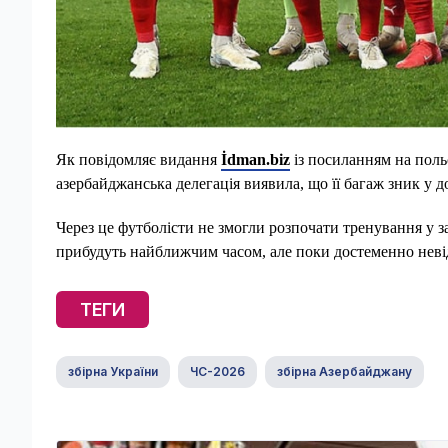
Як повідомляє видання
İdman.biz
із посиланням на поль
азербайджанська делегація виявила, що її багаж зник у до
Через це футболісти не змогли розпочати тренування у 
прибудуть найближчим часом, але поки достеменно неві
ТЕГИ
збірна України
ЧС-2026
збірна Азербайджану