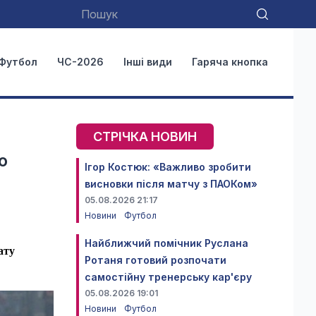
Футбол
ЧС-2026
Інші види
Гаряча кнопка
СТРІЧКА НОВИН
о
Ігор Костюк: «Важливо зробити
висновки після матчу з ПАОКом»
05.08.2026 21:17
Новини
Футбол
Найближчий помічник Руслана
ату
Ротаня готовий розпочати
самостійну тренерську кар'єру
05.08.2026 19:01
Новини
Футбол