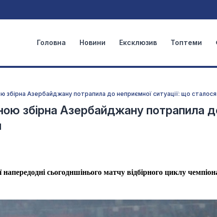
Головна
Новини
Ексклюзив
Топтеми
ю збірна Азербайджану потрапила до неприємної ситуації: що сталося
ною збірна Азербайджану потрапила д
я
ї напередодні сьогодншінього матчу відбірного циклу чемпіон