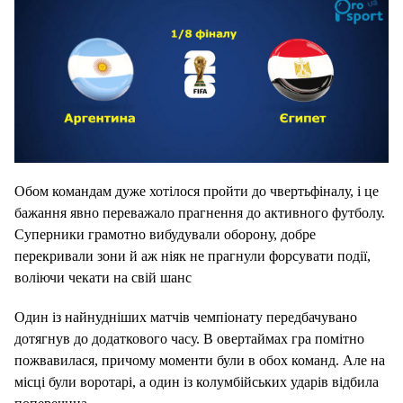
Обом командам дуже хотілося пройти до чвертьфіналу, і це
бажання явно переважало прагнення до активного футболу.
Суперники грамотно вибудували оборону, добре
перекривали зони й аж ніяк не прагнули форсувати події,
воліючи чекати на свій шанс
Один із найнудніших матчів чемпіонату передбачувано
дотягнув до додаткового часу. В овертаймах гра помітно
пожвавилася, причому моменти були в обох команд. Але на
місці були воротарі, а один із колумбійських ударів відбила