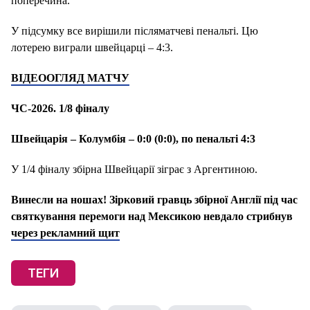
поперечина.
У підсумку все вирішили післяматчеві пенальті. Цю
лотерею виграли швейцарці – 4:3.
ВІДЕООГЛЯД МАТЧУ
ЧС-2026. 1/8 фіналу
Швейцарія – Колумбія – 0:0 (0:0), пo пенальті 4:3
У 1/4 фіналу збірна Швейцарії зіграє з Аргентиною.
Винесли на ношах! Зірковий гравць збірної Англії під час
святкування перемоги над Мексикою невдало стрибнув
через рекламний щит
ТЕГИ