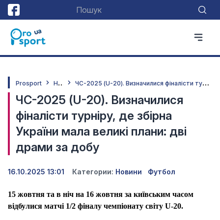
Н
овини
Ч
С-2025 (U-20). Визначилися фіналісти турніру, де збірна України мала великі плани: дві драми за добу
Prosport
ЧС-2025 (U-20). Визначилися
фіналісти турніру, де збірна
України мала великі плани: дві
драми за добу
16.10.2025 13:01
Категории:
Новини
Футбол
15 жовтня та в ніч на 16 жовтня за київським часом
відбулися матчі 1/2 фіналу чемпіонату світу U-20.