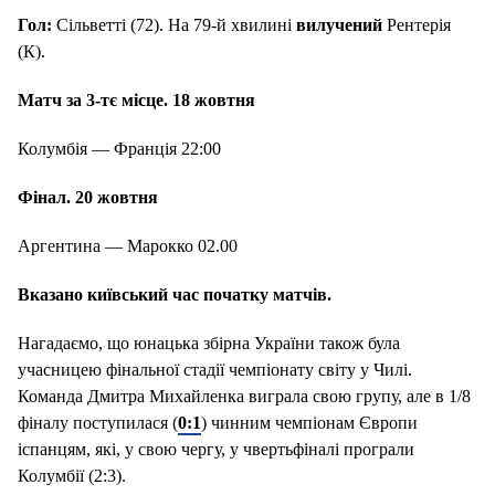
Гол:
Сільветті (72). На 79-й хвилині
вилучений
Рентерія
(К).
Матч за 3-тє місце. 18 жовтня
Колумбія — Франція 22:00
Фінал. 20 жовтня
Аргентина — Марокко 02.00
Вказано київський час початку матчів.
Нагадаємо, що юнацька збірна України також була
учасницею фінальної стадії чемпіонату світу у Чилі.
Команда Дмитра Михайленка виграла свою групу, але в 1/8
фіналу поступилася (
0:1
) чинним чемпіонам Європи
іспанцям, які, у свою чергу, у чвертьфіналі програли
Колумбії (2:3).