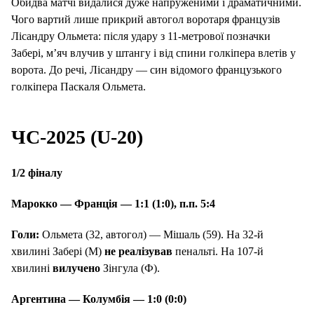
Обидва матчі видалися дуже напруженими і драматичними.
Чого вартий лише прикрий автогол воротаря французів
Лісандру Ольмета: після удару з 11-метрової позначки
Забері, м’яч влучив у штангу і від спини голкіпера влетів у
ворота. До речі, Лісандру — син відомого французького
голкіпера Паскаля Ольмета.
ЧС-2025 (U-20)
1/2 фіналу
Марокко — Франція — 1:1 (1:0), п.п. 5:4
Голи:
Ольмета (32, автогол) — Мішаль (59). На 32-й
хвилині Забері (М)
не реалізував
пенальті. На 107-й
хвилині
вилучено
Зінгула (Ф).
Аргентина — Колумбія — 1:0 (0:0)