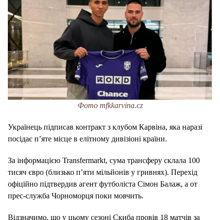
Фото mfkkarvina.cz
Українець підписав контракт з клубом Карвіна, яка наразі
посідає п’яте місце в елітному дивізіоні країни.
За інформацією Transfermarkt, сума трансферу склала 100
тисяч євро (близько п’яти мільйонів у гривнях). Перехід
офіційно підтвердив агент футболіста Сімон Балаж, а от
прес-служба Чорноморця поки мовчить.
Відзначимо, що у цьому сезоні Скиба провів 18 матчів за