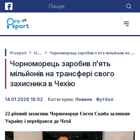
Н
овини
Ч
орноморець заробив п'ять мільйонів на трансфері свого захисника в Чехію
Prosport
Чорноморець заробив п'ять
мільйонів на трансфері свого
захисника в Чехію
14.01.2026 18:02
Категории:
Новини
Футбол
22-річний захисник Чорноморця Євген Скиба залишив
Україну і перебрався до Чехії