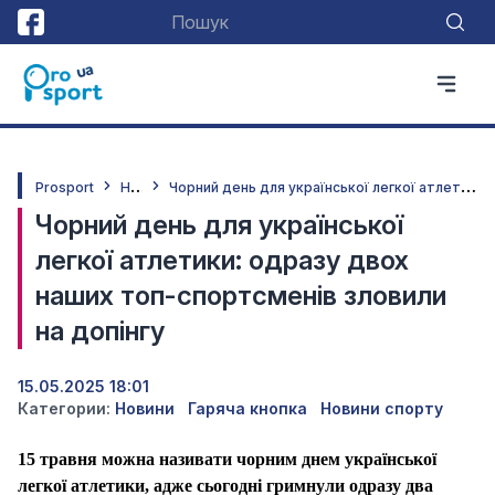
Н
овини
Ч
орний день для української легкої атлетики: одразу двох наших топ-спортсменів зловили на допінгу
Prosport
Чорний день для української
легкої атлетики: одразу двох
наших топ-спортсменів зловили
на допінгу
15.05.2025 18:01
Категории:
Новини
Гаряча кнопка
Новини спорту
15 травня можна називати чорним днем української
легкої атлетики, адже сьогодні гримнули одразу два