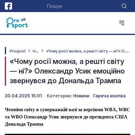
Н
овини
«
Чому росії можна, а решті світу — ні?» Олександр Усик емоційно звернувся до Дональда Трампа
Prosport
«Чому росії можна, а решті світу
— ні?» Олександр Усик емоційно
звернувся до Дональда Трампа
30.04.2025 15:01
Категории:
Новини
Гаряча кнопка
Чемпіон світу в суперважкій вазі за версіями WBA, WBC
та WBO Олександр Усик звернувся до президента США
Дональда Трампа