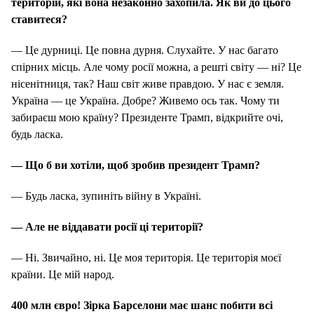
територій, які вона незаконно захопила. Як ви до цього
ставитеся?
— Це дурниці. Це повна дурня. Слухайте. У нас багато
спірних місць. Але чому росії можна, а решті світу — ні? Це
нісенітниця, так? Наш світ живе правдою. У нас є земля.
Україна — це Україна. Добре? Живемо ось так. Чому ти
забираєш мою країну? Президенте Трамп, відкрийте очі,
будь ласка.
— Що б ви хотіли, щоб зробив президент Трамп?
— Будь ласка, зупиніть війну в Україні.
— Але не віддавати росії ці території?
— Ні. Звичайно, ні. Це моя територія. Це територія моєї
країни. Це мій народ.
400 млн євро! Зірка Барселони має шанс побити всі