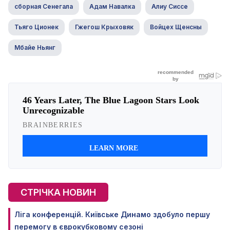
сборная Сенегала
Адам Навалка
Алиу Сиссе
Тьяго Ционек
Гжегош Крыховяк
Войцех Щенсны
Мбайе Ньянг
СТРІЧКА НОВИН
Ліга конференцій. Київське Динамо здобуло першу
перемогу в єврокубковому сезоні