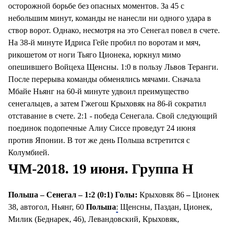
осторожной борьбе без опасных моментов. За 45 с
небольшим минут, команды не нанесли ни одного удара в
створ ворот. Однако, несмотря на это Сенегал повел в счете.
На 38-й минуте Идриса Гейе пробил по воротам и мяч,
рикошетом от ноги Тьяго Ционека, юркнул мимо
опешившего Войцеха Щенсны. 1:0 в пользу Львов Теранги.
После перерыва команды обменялись мячами. Сначала
Мбайе Ньянг на 60-й минуте удвоил преимущество
сенегальцев, а затем Гжегош Крыховяк на 86-й сократил
отставание в счете. 2:1 - победа Сенегала. Свой следующий
поединок подопечные Алиу Сиссе проведут 24 июня
против Японии. В тот же день Польша встретится с
Колумбией.
ЧМ-2018. 19 июня. Группа Н
Польша – Сенегал – 1:2 (0:1)
Голы:
Крыховяк 86
–
Ционек
38, автогол, Ньянг, 60
Польша
:
Щенсны, Паздан, Ционек,
Милик (Беднарек, 46), Левандовский, Крыховяк,