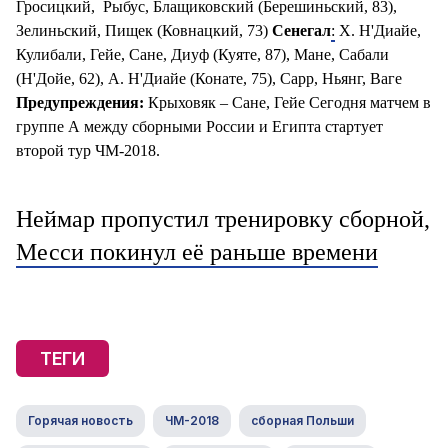
Гросицкий, Рыбус, Блащиковский (Берешиньский, 83),
Зелиньский, Пищек (Ковнацкий, 73)
Сенегал
:
Х. Н'Диайе,
Кулибали, Гейе, Сане, Диуф (Куяте, 87), Мане, Сабали
(Н'Дойе, 62), А. Н'Диайе (Конате, 75), Сарр, Ньянг, Ваге
Предупреждения:
Крыховяк – Сане, Гейе Сегодня матчем в
группе А между сборными России и Египта стартует
второй тур ЧМ-2018.
Неймар пропустил тренировку сборной,
Месси покинул её раньше времени
ТЕГИ
Горячая новость
ЧМ-2018
сборная Польши