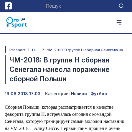
Н
овини
Ч
М-2018: В группе Н сборная Сенегала нанесла поражение сборной Польши
Prosport
ЧМ-2018: В группе Н сборная
Сенегала нанесла поражение
сборной Польши
19.06.2018 17:03
Категории:
Новини
Футбол
Сборная Польши, которая рассматривается в качестве
фаворита группы Н, встречалась сегодня с командой
Сенегала, которую тренирирует самый молодой наставник
на ЧМ-2018 -- Алиу Сиссе. Первый тайм прошел в очень