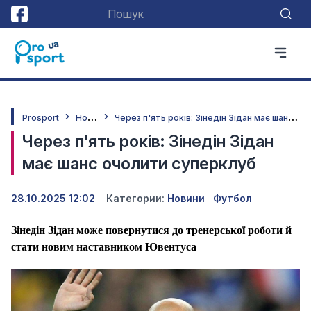
Н
овини
Ч
ерез п'ять років: Зінедін Зідан має шанс очолити суперклуб
Prosport
Через п'ять років: Зінедін Зідан
має шанс очолити суперклуб
28.10.2025 12:02
Категории:
Новини
Футбол
Зінедін Зідан може повернутися до тренерської роботи й
стати новим наставником Ювентуса