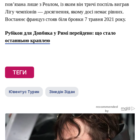
пов’язана лише з Реалом, із яким він тричі поспіль виграв
Лігу чемпіонів — досягнення, якому досі немає рівних.
Востаннє француз стояв біля бровки 7 травня 2021 року.
Рубікон для Довбика у Римі перейдено: що стало
останньою краплею
ТЕГИ
Ювентус Турин
Зінедін Зідан