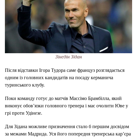
Зінедін Зідан
Після відставки Ігора Тудора саме француз розглядається
одним із головних кандидатів на посаду керманича
туринського клубу.
Поки команду готує до матчів Массімо Брамбілла, який
виконує обов’язки головного тренера і має очолити Юве у
грі проти Удінезе.
Для Зідана можливе призначення стало б першим досвідом
за межами Мадрида. Уся його попередня тренерська кар’єра