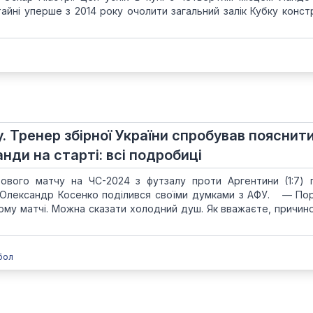
айні уперше з 2014 року очолити загальний залік Кубку констр
.
. Тренер збірної України спробував пояснит
нди на старті: всі подробиці
тового матчу на ЧС-2024 з футзалу проти Аргентини (1:7) 
з Олександр Косенко поділився своїми думками з АФУ. — Пор
шому матчі. Можна сказати холодний душ. Як вважаєте, причин
бол