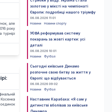
Стрибки у воду. Україна стала
золотою у міксті на чемпіонаті
Європи: подробиці нашого тріумфу
06.08.2026 11:01
нок, але
Новини
Новини спорту
2016 року
УЄФА реформував систему
а турнірі
покарань за жовті картки: усі
деталі
06.08.2026 10:01
Новини
Футбол
Сьогодні київське Динамо
розпочне свою битву за життя у
рі:
Європі: що відбувається
06.08.2026 09:02
Новини
Футбол
фінальній
 Косенка
Наставник Карабаха: «Я сам у
Поєдинок
дитинстві вболівав за київське
Динамо»