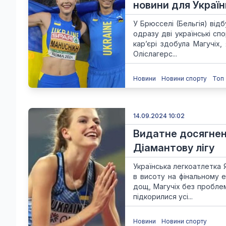
новини для Украї
У Брюсселі (Бельгія) від
одразу дві українські сп
кар’єрі здобула Магучіх,
Оліслагерс...
Новини
Новини спорту
Топ
14.09.2024 10:02
Видатне досягнен
Діамантову лігу
Українська легкоатлетка 
в висоту на фінальному 
дощ, Магучіх без проблем
підкорилися усі...
Новини
Новини спорту