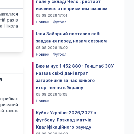
поле у складі Челсі: рестарт
виявився з неприємним смаком
змагалися
05.08.2026 17:01
ій раз в
Новини
Футбол
а Нікола
Ілля Забарний поставив собі
завдання перед новим сезоном
05.08.2026 16:02
Новини
Футбол
Вже мінус 1 452 880 : Генштаб ЗСУ
назвав свіжі дані втрат
а
загарбників за час їхнього
вторгнення в Україну
05.08.2026 15:05
стрибках
Новини
приємний
кій також
Кубок України-2026/2027 з
футболу. Розклад матчів
Кваліфікаційного раунду
05.08.2026 14:03