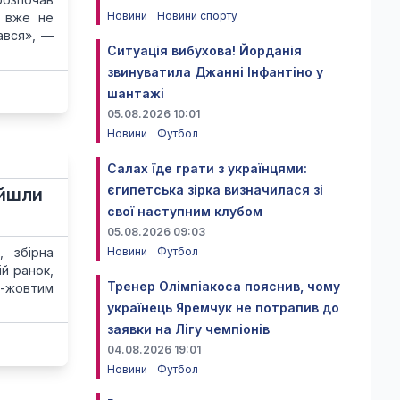
Новини
Новини спорту
и вже не
ався», —
Ситуація вибухова! Йорданія
звинуватила Джанні Інфантіно у
шантажі
05.08.2026 10:01
Новини
Футбол
Салах їде грати з українцями:
єгипетська зірка визначилася зі
ійшли
свої наступним клубом
05.08.2026 09:03
, збірна
Новини
Футбол
ій ранок,
Тренер Олімпіакоса пояснив, чому
о-жовтим
українець Яремчук не потрапив до
заявки на Лігу чемпіонів
04.08.2026 19:01
Новини
Футбол