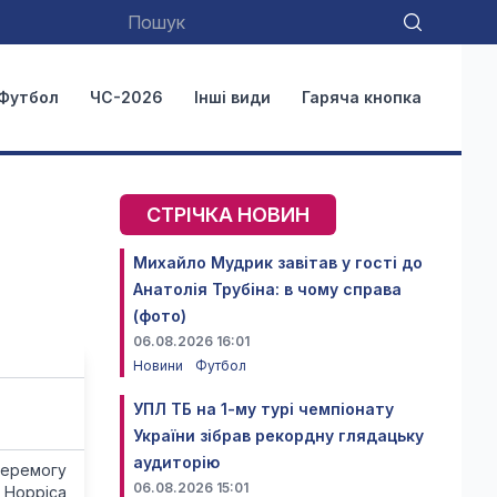
Футбол
ЧС-2026
Інші види
Гаряча кнопка
СТРІЧКА НОВИН
Михайло Мудрик завітав у гості до
Анатолія Трубіна: в чому справа
(фото)
06.08.2026 16:01
Новини
Футбол
УПЛ ТБ на 1-му турі чемпіонату
України зібрав рекордну глядацьку
аудиторію
перемогу
06.08.2026 15:01
 Норріса