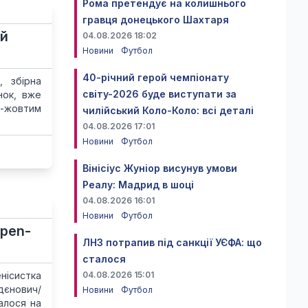
Рома претендує на колишнього
гравця донецького Шахтаря
ий
04.08.2026 18:02
Новини
Футбол
40-річний герой чемпіонату
, збірна
світу-2026 буде виступати за
нок, вже
о-жовтим
чилійський Коло-Коло: всі деталі
04.08.2026 17:01
Новини
Футбол
Вінісіус Жуніор висунув умови
Реалу: Мадрид в шоці
04.08.2026 16:01
Новини
Футбол
pen-
ЛНЗ потрапив під санкції УЄФА: що
сталося
нісистка
04.08.2026 15:01
дєнович/
Новини
Футбол
алося на