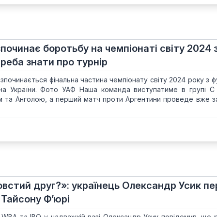
зпочинає боротьбу на чемпіонаті світу 2024 
треба знати про турнір
озпочинається фінальна частина чемпіонату світу 2024 року з ф
ірна України. Фото УАФ Наша команда виступатиме в групі С
м та Анголою, а перший матч проти Аргентини проведе вже за
овстий друг?»: українець Олександр Усик п
 Тайсону Ф’юрі
 WBA та IBO у надважкій вазі Олександр Усик повідомив, що 