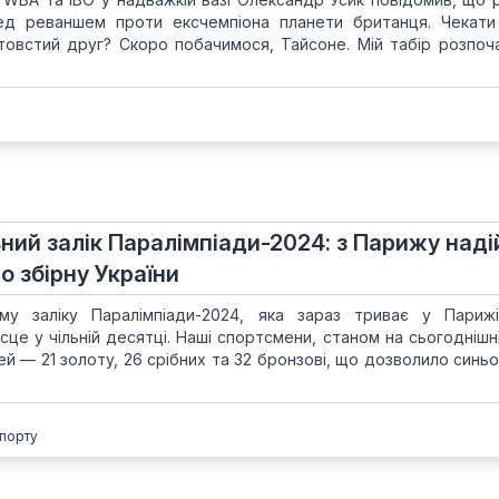
ед реваншем проти ексчемпіона планети британця. Чекат
й товстий друг? Скоро побачимося, Тайсоне. Мій табір розпоч
ний залік Паралімпіади-2024: з Парижу над
о збірну України
у заліку Паралімпіади-2024, яка зараз триває у Парижі
ісце у чільній десятці. Наші спортсмени, станом на сьогоднішн
й — 21 золоту, 26 срібних та 32 бронзові, що дозволило синь
порту