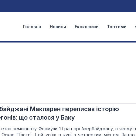
Головна
Новини
Ексклюзив
Топтеми
рбайджані Макларен переписав історію
гонів: що сталося у Баку
й етап чемпіонату Формули-1 Гран-прі Азербайджану, в якому 
Оскар Піастрі. Цей успіх в купі з четвертим місцем Ландо