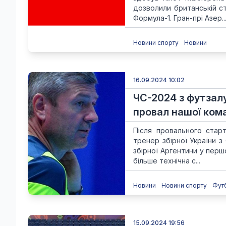
дозволили британській ст
Формула-1. Гран-прі Азер..
Новини спорту
Новини
16.09.2024 10:02
ЧС-2024 з футзалу
провал нашої кома
Після провального стар
тренер збірної України 
збірної Аргентини у пер
більше технічна с...
Новини
Новини спорту
Фут
15.09.2024 19:56