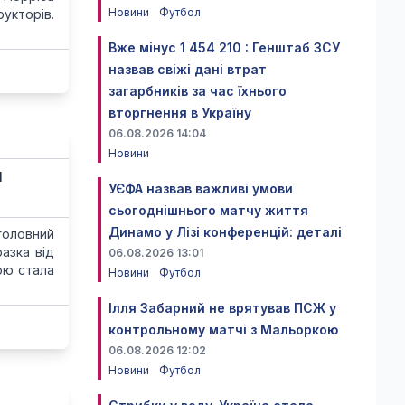
Новини
Футбол
укторів.
Вже мінус 1 454 210 : Генштаб ЗСУ
назвав свіжі дані втрат
загарбників за час їхнього
вторгнення в Україну
06.08.2026 14:04
Новини
и
УЄФА назвав важливі умови
сьогоднішнього матчу життя
Динамо у Лізі конференцій: деталі
головний
азка від
06.08.2026 13:01
ою стала
Новини
Футбол
Ілля Забарний не врятував ПСЖ у
контрольному матчі з Мальоркою
06.08.2026 12:02
Новини
Футбол