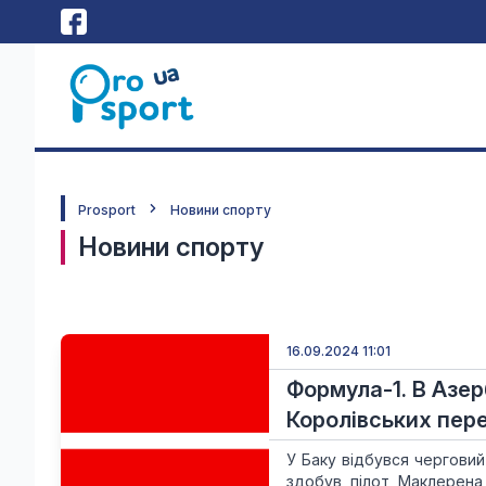
Prosport
Новини спорту
Новини спорту
16.09.2024 11:01
Формула-1. В Азе
Королівських пере
У Баку відбувся чергови
здобув пілот Маклерена 