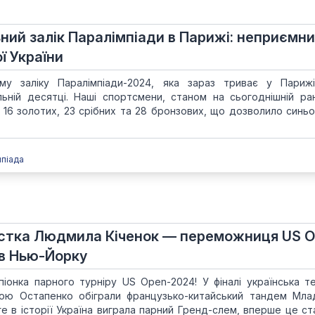
ний залік Паралімпіади в Парижі: неприємн
ї України
у заліку Паралімпіади-2024, яка зараз триває у Парижі
льній десятці. Наші спортсмени, станом на сьогоднішній ра
16 золотих, 23 срібних та 28 бронзових, що дозволило синь
мпіада
истка Людмила Кіченок — переможниця US O
 в Нью-Йорку
онка парного турніру US Open-2024! У фіналі українська те
ою Остапенко обіграли французько-китайський тандем Мла
ге в історії Україна виграла парний Гренд-слем, вперше це ст