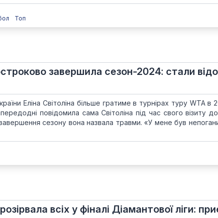
бол
Топ
остроково завершила сезон-2024: стали відо
раїни Еліна Світоліна більше гратиме в турнірах туру WTA в 2
апередодні повідомила сама Світоліна під час свого візиту до
авершення сезону вона назвала травми. «У мене був непогани
озірвала всіх у фіналі Діамантової ліги: при