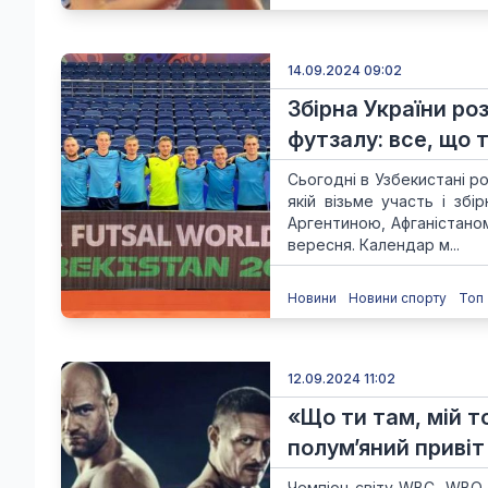
14.09.2024 09:02
Збірна України ро
футзалу: все, що 
Сьогодні в Узбекистані р
якій візьме участь і зб
Аргентиною, Афганістано
вересня. Календар м...
Новини
Новини спорту
Топ
12.09.2024 11:02
«Що ти там, мій т
полум’яний привіт
Чемпіон світу WBC, WBO,