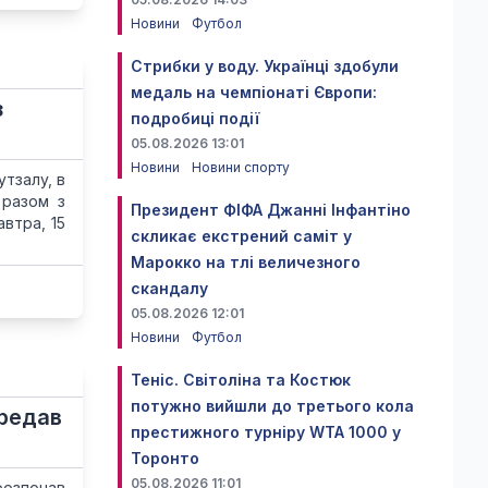
Новини
Футбол
Стрибки у воду. Українці здобули
медаль на чемпіонаті Європи:
з
подробиці події
05.08.2026 13:01
Новини
Новини спорту
утзалу, в
 разом з
Президент ФІФА Джанні Інфантіно
втра, 15
скликає екстрений саміт у
Марокко на тлі величезного
скандалу
05.08.2026 12:01
Новини
Футбол
Теніс. Світоліна та Костюк
потужно вийшли до третього кола
ередав
престижного турніру WTA 1000 у
Торонто
05.08.2026 11:01
розпочав