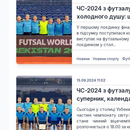
ЧС-2024 з футзалу
холодного душу: щ
У першому поєдинку фінал
в підсумку поступилася к
виступає на футзальному 
поєдинком у стол...
Новини
Новини спорту
Фут
15.09.2024 11:02
ЧС-2024 з футзалу.
суперник, календа
Сьогодні у столиці Узбек
частині чемпіонату світ
стане чинний віцечемп
розпочнеться о 18:00 за киї