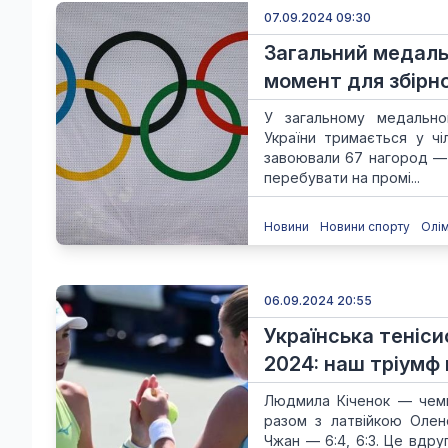
07.09.2024 09:30
Загальний медаль
момент для збірно
У загальному медальном
України тримається у чі
завоювали 67 нагород — 
перебувати на промі...
Новини
Новини спорту
Олі
06.09.2024 20:55
Українська теніс
2024: наш тріумф
Людмила Кіченок — чемпі
разом з латвійкою Олен
Чжан — 6:4, 6:3. Це вдру