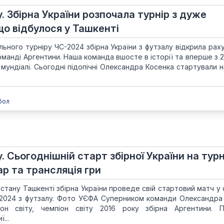
. Збірна України розпочала турнір з дуже
о відбулося у Ташкенті
ьного турніру ЧС-2024 збірна України з футзалу відкрила раху
оманді Аргентини. Наша команда вшосте в історії та вперше з 
мундіалі. Сьогодні підопічні Олександра Косенка стартували н
бол
 Сьогоднішній старт збірної України на турні
р та трансляція гри
истану Ташкенті збірна України проведе свій стартовий матч у 
у-2024 з футзалу. Фото УЄФА Суперником команди Олександра
іон світу, чемпіон світу 2016 року збірна Аргентини. 
...