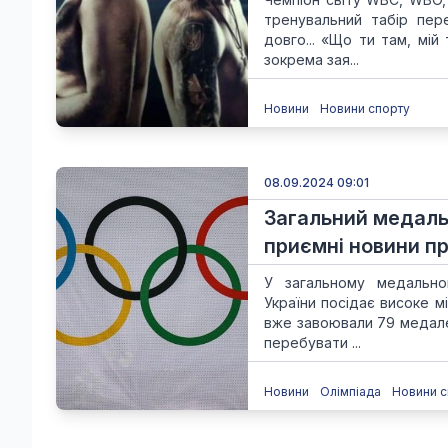
тренувальний табір пер
довго... «Що ти там, мі
зокрема зая...
Новини
Новини спорту
08.09.2024 09:01
Загальний медаль
приємні новини пр
У загальному медальном
України посідає високе м
вже завоювали 79 медале
перебувати ...
Новини
Олімпіада
Новини с