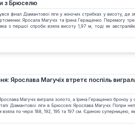
ни з Брюселю
бувся фінал Діамантової ліги у жіночих стрибках у висоту, де 
ортсменки: Яросала Магучіх та Ірина Геращенко. Перемогу трет
 яка з першої спроби взяла висоту 1,97 м, тоді як австралійк
ня: Ярослава Магучіх втретє поспіль виграл
Ярослава Магучіх виграла золото, а Ірина Геращенко бронзу у 
етапі Діамантової ліги в Брюсселі Ярослава Магучіх Попри не
 взяла по черзі 188, 192, 195 та 197 см. Єдиною суперницею, я