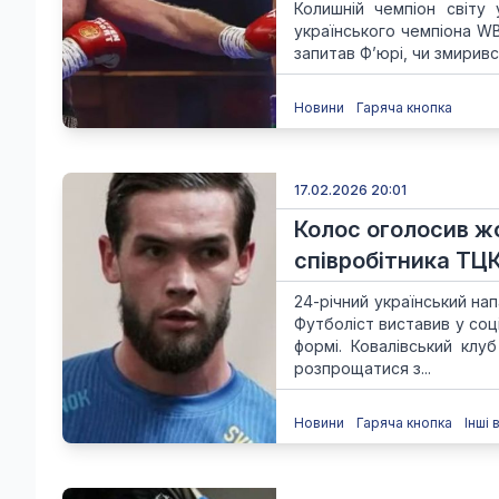
Колишній чемпіон світу
українського чемпіона WB
запитав Ф’юрі, чи змирився
Новини
Гаряча кнопка
17.02.2026 20:01
Колос оголосив ж
співробітника ТЦ
24-річний український н
Футболіст виставив у соц
формі. Ковалівський клу
розпрощатися з...
Новини
Гаряча кнопка
Інші 