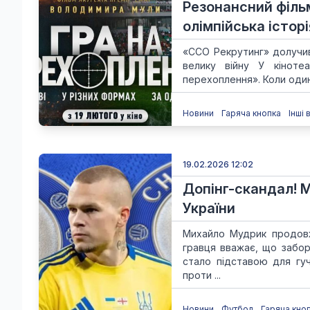
Резонансний фільм
олімпійська істор
«ССО Рекрутинг» долучив
велику війну У кіноте
перехоплення». Коли один
Новини
Гаряча кнопка
Інші 
19.02.2026 12:02
Допінг-скандал! М
України
Михайло Мудрик продовж
гравця вважає, що забор
стало підставою для гу
проти ...
Новини
Футбол
Гаряча кно