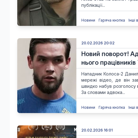
публікації...
Новини
Гаряча кнопка
Інші 
20.02.2026 20:02
Новий поворот! А
нього працівників
Нападник Колоса-2 Данил
мережі відео, де він за
швидко набув розголосу 
За словами адвока...
Новини
Гаряча кнопка
Інші 
20.02.2026 16:01