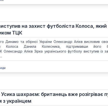
иступив на захист футболіста Колоса, який
ником ТЦК
ого Динамо та збірної України Олександр Алієв висловив св
 Колоса Данила Колесника, підтримавши його б
 Олександр Алієв Зірка українського футболу виступив із з
..
види
в Усика шахраєм: британець вже розігріває п
м з українцем