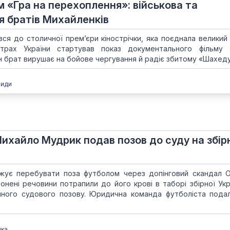
 «Гра на перехоплення»: військова та
ія братів Михайленків
ся до столичної прем’єри кінострічки, яка поєднала великий 
атрах України стартував показ документального фільму
 брат вирушає на бойове чергування й радіє збитому «Шахеду»
види
ихайло Мудрик подав позов до суду на збір
ує перебувати поза футболом через допінговий скандал 
онені речовини потрапили до його крові в таборі збірної Укр
чного судового позову. Юридична команда футболіста пода
пка