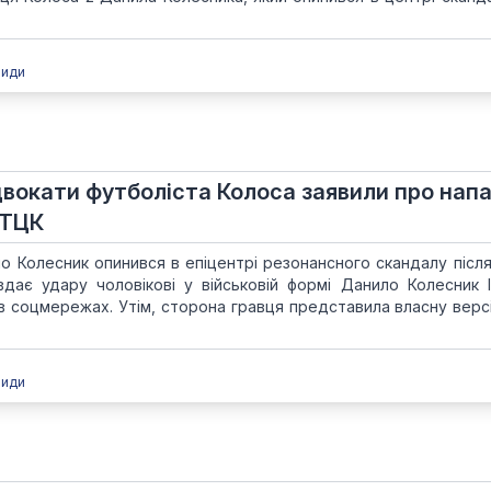
види
двокати футболіста Колоса заявили про нап
 ТЦК
о Колесник опинився в епіцентрі резонансного скандалу після
вдає удару чоловікові у військовій формі Данило Колесник 
в соцмережах. Утім, сторона гравця представила власну версі
види