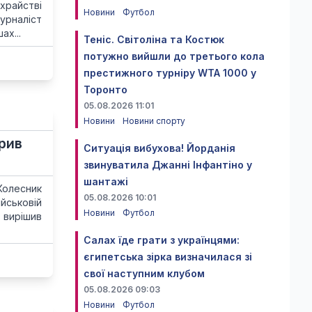
храйстві
Новини
Футбол
журналіст
ах...
Теніс. Світоліна та Костюк
потужно вийшли до третього кола
престижного турніру WTA 1000 у
Торонто
05.08.2026 11:01
Новини
Новини спорту
рив
Ситуація вибухова! Йорданія
звинуватила Джанні Інфантіно у
шантажі
Колесник
05.08.2026 10:01
ійськовій
Новини
Футбол
 вирішив
Салах їде грати з українцями:
єгипетська зірка визначилася зі
свої наступним клубом
05.08.2026 09:03
Новини
Футбол