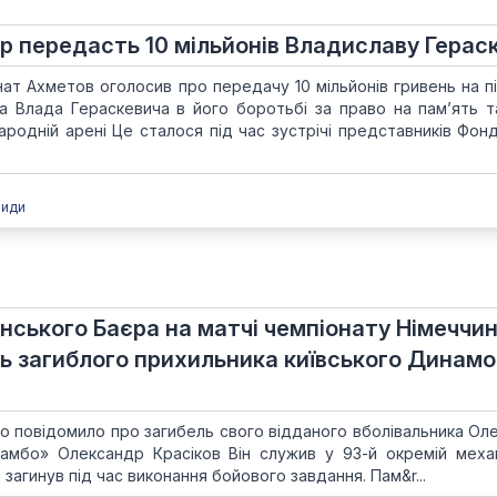
 передасть 10 мільйонів Владиславу Герас
ат Ахметов оголосив про передачу 10 мільйонів гривень на п
та Влада Гераскевича в його боротьбі за право на памʼять т
народній арені Це сталося під час зустрічі представників Фон
види
нського Баєра на матчі чемпіонату Німеччи
ь загиблого прихильника київського Динамо
мо повідомило про загибель свого відданого вболівальника Ол
амбо» Олександр Красіков Він служив у 93-й окремій механ
загинув під час виконання бойового завдання. Пам&r...