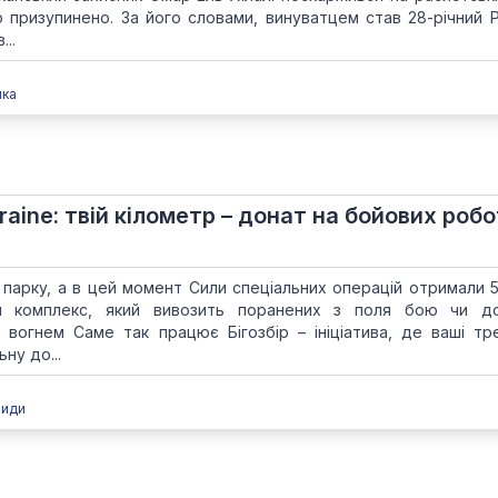
о призупинено. За його словами, винуватцем став 28-річний Р
..
пка
kraine: твій кілометр – донат на бойових робо
 у парку, а в цей момент Сили спеціальних операцій отримали 
й комплекс, який вивозить поранених з поля бою чи до
вогнем Саме так працює Бігозбір – ініціатива, де ваші тр
ну до...
види