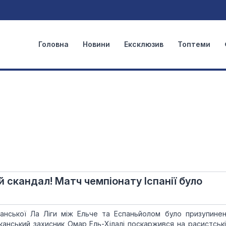
Головна
Новини
Ексклюзив
Топтеми
 скандал! Матч чемпіонату Іспанії було
панської Ла Ліги між Ельче та Еспаньйолом було призупине
канський захисник Омар Ель-Хілалі поскаржився на расистські