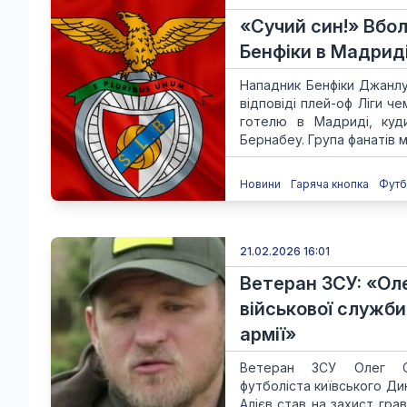
«Сучий син!» Вбо
Бенфіки в Мадрид
Нападник Бенфіки Джанлу
відповіді плей-оф Ліги ч
готелю в Мадриді, куд
Бернабеу. Група фанатів м
Новини
Гаряча кнопка
Футб
21.02.2026 16:01
Ветеран ЗСУ: «Ол
військової служби
армії»
Ветеран ЗСУ Олег Си
футболіста київського Ди
Алієв став на захист гра