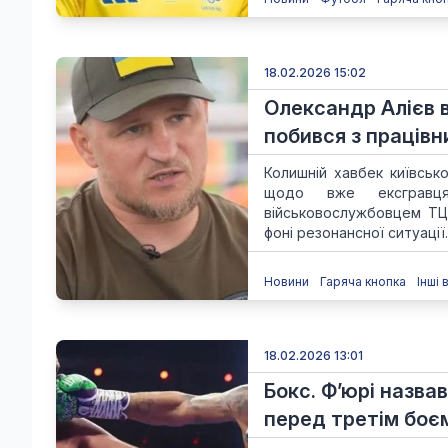
18.02.2026 15:02
Олександр Алієв в
побився з праців
Колишній хавбек київськ
щодо вже ексгравця
військовослужбовцем ТЦК
фоні резонансної ситуації..
Новини
Гаряча кнопка
Інші 
18.02.2026 13:01
Бокс. Ф’юрі назва
перед третім боє