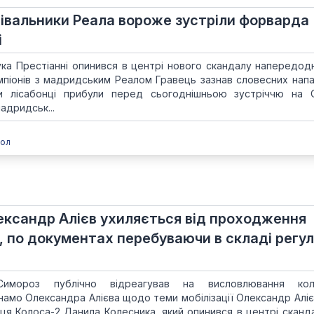
лівальники Реала вороже зустріли форварда
і
ка Престіанні опинився в центрі нового скандалу напередодн
емпіонів з мадридським Реалом Гравець зазнав словесних напа
и лісабонці прибули перед сьогоднішньою зустріччю на 
адридськ...
ол
ександр Алієв ухиляється від проходження
, по документах перебуваючи в складі регул
мороз публічно відреагував на висловлювання кол
намо Олександра Алієва щодо теми мобілізації Олександр Аліє
вця Колоса-2 Данила Колесника, який опинився в центрі сканда