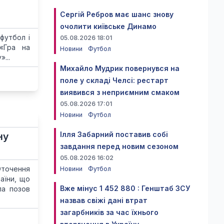
Сергій Ребров має шанс знову
очолити київське Динамо
футбол і
05.08.2026 18:01
 «Гра на
Новини
Футбол
...
Михайло Мудрик повернувся на
поле у складі Челсі: рестарт
виявився з неприємним смаком
05.08.2026 17:01
Новини
Футбол
Ілля Забарний поставив собі
ну
завдання перед новим сезоном
05.08.2026 16:02
Оточення
Новини
Футбол
аїни, що
Вже мінус 1 452 880 : Генштаб ЗСУ
ла позов
назвав свіжі дані втрат
загарбників за час їхнього