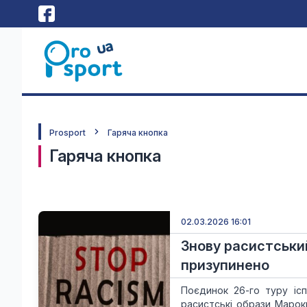
Prosport
Гаряча кнопка
Гаряча кнопка
02.03.2026 16:01
Знову расистський
призупинено
Поєдинок 26-го туру іс
расистські образи Марок