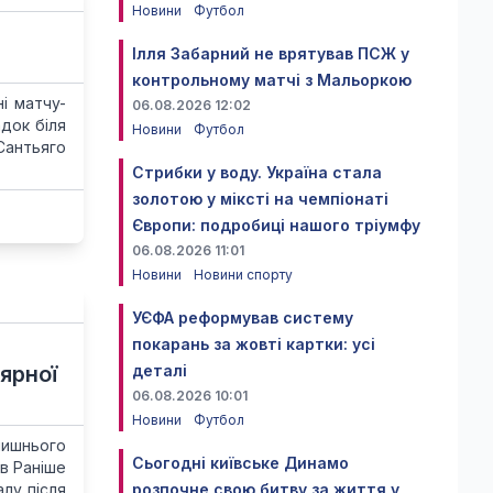
Новини
Футбол
Ілля Забарний не врятував ПСЖ у
контрольному матчі з Мальоркою
і матчу-
06.08.2026 12:02
док біля
Новини
Футбол
Сантьяго
Стрибки у воду. Україна стала
золотою у міксті на чемпіонаті
Європи: подробиці нашого тріумфу
06.08.2026 11:01
Новини
Новини спорту
УЄФА реформував систему
покарань за жовті картки: усі
ярної
деталі
06.08.2026 10:01
Новини
Футбол
ишнього
Сьогодні київське Динамо
в Раніше
лу після
розпочне свою битву за життя у