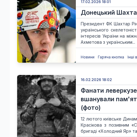
17.02.2026 18:01
Донецький Шахтар
Президент ФК Шахтар Рін
українського скелетоніс
інтересів України на між
Ахметова з українським...
Новини
Гаряча кнопка
Інші 
16.02.2026 18:02
Фанати леверкузе
вшанували пам'ят
(фото)
12 лютого київське Дина
Красікова з позивним «С
бригаді «Холодний Яр» та 