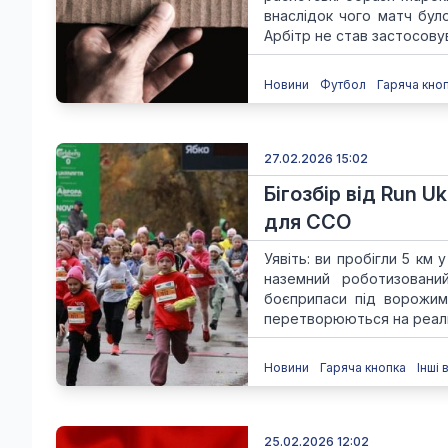
внаслідок чого матч бул
Арбітр не став застосовув.
Новини
Футбол
Гаряча кно
27.02.2026 15:02
Бігозбір від Run U
для ССО
Уявіть: ви пробігли 5 км
наземний роботизовани
боєприпаси під ворожим 
перетворюються на реаль
Новини
Гаряча кнопка
Інші 
25.02.2026 12:02