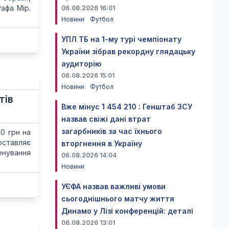
афа Мір.
06.08.2026 16:01
Новини
Футбол
УПЛ ТБ на 1-му турі чемпіонату
України зібрав рекордну глядацьку
аудиторію
06.08.2026 15:01
Новини
Футбол
тів
Вже мінус 1 454 210 : Генштаб ЗСУ
назвав свіжі дані втрат
загарбників за час їхнього
50 грн на
ставляє
вторгнення в Україну
енування
06.08.2026 14:04
Новини
УЄФА назвав важливі умови
сьогоднішнього матчу життя
Динамо у Лізі конференцій: деталі
06.08.2026 13:01