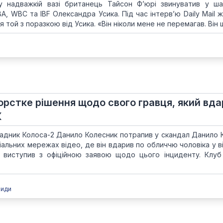
 у надважкій вазі британець Тайсон Ф’юрі звинуватив у ша
A, WBC та IBF Олександра Усика. Під час інтерв’ю Daily Mail 
 той з поразкою від Усика. «Він ніколи мене не перемагав. Він ш
орстке рішення щодо свого гравця, який вда
К
ападник Колоса-2 Данило Колесник потрапив у скандал Данило 
іальних мережах відео, де він вдарив по обличчю чоловіка у в
б виступив з офіційною заявою щодо цього інциденту. Клуб
види