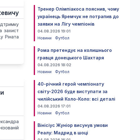
Тренер Олімпіакоса пояснив, чому
кевичу
українець Яремчук не потрапив до
заявки на Лігу чемпіонів
ідтримку
а захист
04.08.2026 19:01
ду Ріната
Новини
Футбол
Рома претендує на колишнього
гравця донецького Шахтаря
04.08.2026 18:02
Новини
Футбол
40-річний герой чемпіонату
ни
світу-2026 буде виступати за
чилійський Коло-Коло: всі деталі
04.08.2026 17:01
Новини
Футбол
ександра
Вінісіус Жуніор висунув умови
ізованій
Реалу: Мадрид в шоці
04.08.2026 16:01