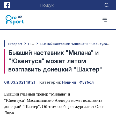
Н
овини
Б
ывший наставник "Милана" и "Ювентуса" может летом возглавить донецкий "Шахтер"
Prosport
Бывший наставник "Милана" и
"Ювентуса" может летом
возглавить донецкий "Шахтер"
08.03.2021 18:21
Категории:
Новини
Футбол
Бывший главный тренер "Милана" и
"Ювентуса" Массимилиано Аллегри может возглавить
донецкий "Шахтер". Об этом сообщает журналист Олег
Ящук.