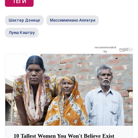
ТЕГИ
Шахтер Донецк
Массимилиано Аллегри
Луиш Каштру