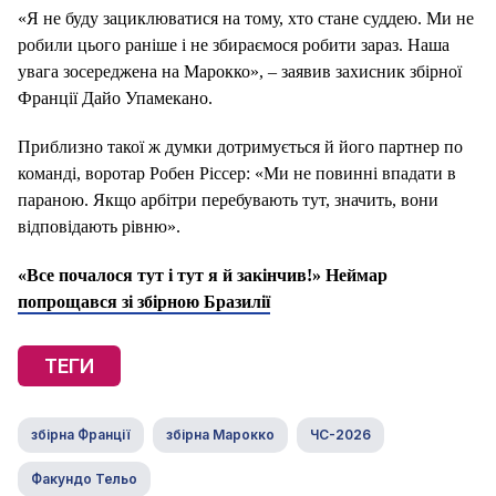
«Я не буду зациклюватися на тому, хто стане суддею. Ми не
робили цього раніше і не збираємося робити зараз. Наша
увага зосереджена на Марокко», – заявив захисник збірної
Франції Дайо Упамекано.
Приблизно такої ж думки дотримується й його партнер по
команді, воротар Робен Ріссер: «Ми не повинні впадати в
параною. Якщо арбітри перебувають тут, значить, вони
відповідають рівню».
«Все почалося тут і тут я й закінчив!» Неймар
попрощався зі збірною Бразилії
ТЕГИ
збірна Франції
збірна Марокко
ЧС-2026
Факундо Тельо