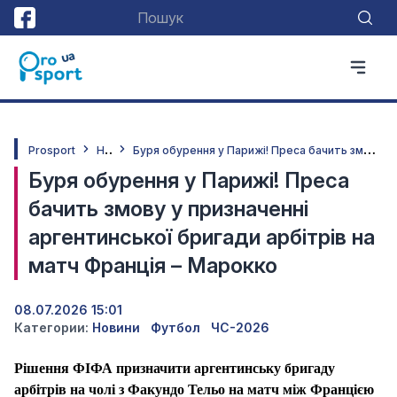
Н
овини
Б
уря обурення у Парижі! Преса бачить змову у призначенні аргентинської бригади арбітрів на матч Франція – Марокко
Prosport
Буря обурення у Парижі! Преса
бачить змову у призначенні
аргентинської бригади арбітрів на
матч Франція – Марокко
08.07.2026 15:01
Категории:
Новини
Футбол
ЧС-2026
Рішення ФІФА призначити аргентинську бригаду
арбітрів на чолі з Факундо Тельо на матч між Францією