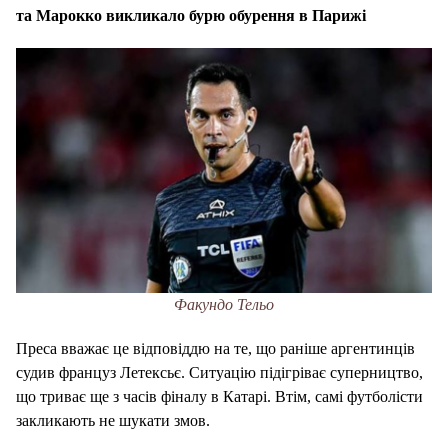
та Марокко викликало бурю обурення в Парижі
Факундо Тельо
Преса вважає це відповіддю на те, що раніше аргентинців
судив француз Летексьє. Ситуацію підігріває суперництво,
що триває ще з часів фіналу в Катарі. Втім, самі футболісти
закликають не шукати змов.