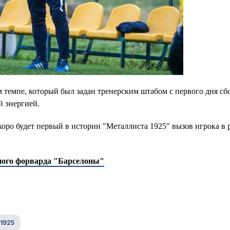
 темпе, который был задан тренерским штабом с первого дня сб
й энергией.
коро будет первый в истории "Металлиста 1925" вызов игрока в 
вного форварда "Барселоны"
1925