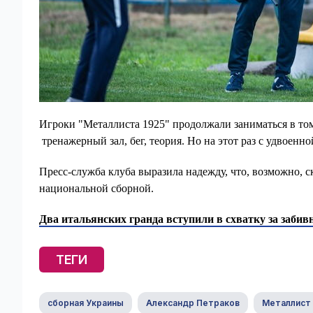
Игроки "Металлиста 1925" продолжали заниматься в том
тренажерный зал, бег, теория.
Но на этот раз с удвоенно
Пресс-служба клуба выразила надежду, что, возможно, с
национальной сборной.
Два итальянских гранда вступили в схватку за заби
ТЕГИ
сборная Украины
Александр Петраков
Металлист 