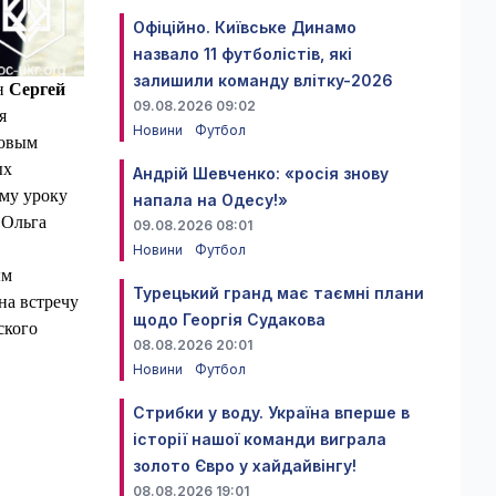
Офіційно. Київське Динамо
назвало 11 футболістів, які
залишили команду влітку-2026
н
Сергей
09.08.2026 09:02
я
Новини
Футбол
зовым
ых
Андрій Шевченко: «росія знову
му уроку
напала на Одесу!»
 Ольга
09.08.2026 08:01
Новини
Футбол
ым
Турецький гранд має таємні плани
на встречу
щодо Георгія Судакова
ского
08.08.2026 20:01
Новини
Футбол
Стрибки у воду. Україна вперше в
історії нашої команди виграла
золото Євро у хайдайвінгу!
08.08.2026 19:01