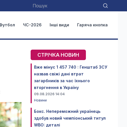
Футбол
ЧС-2026
Інші види
Гаряча кнопка
СТРІЧКА НОВИН
Вже мінус 1 457 740 : Генштаб ЗСУ
назвав свіжі дані втрат
загарбників за час їхнього
вторгнення в Україну
м
09.08.2026 14:04
Новини
Бокс. Непереможний українець
здобув новий чемпіонський титул
WBO: деталі