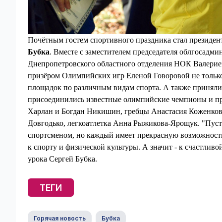
Почётным гостем спортивного праздника стал президе
Бубка
. Вместе с заместителем председателя облгосадм
Днепропетровского областного отделения НОК Валерие
призёром Олимпийских игр Еленой Говоровой не только
площадок по различным видам спорта. А также принял
присоединились известные олимпийские чемпионы и пр
Харлан и Богдан Никишин, гребцы Анастасия Коженков
Довгодько, легкоатлетка Анна Рыжикова-Ярощук. "Пуст
спортсменом, но каждый имеет прекрасную возможность
к спорту и физической культуры. А значит - к счастли
урока Сергей Бубка.
ТЕГИ
Горячая новость
Бубка