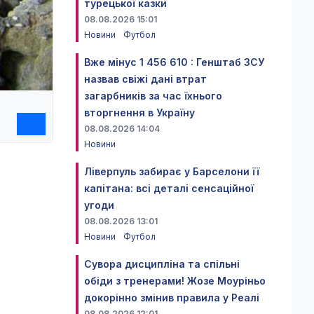
турецької казки
08.08.2026 15:01
Новини
Футбол
Вже мінус 1 456 610 : Генштаб ЗСУ
назвав свіжі дані втрат
загарбників за час їхнього
вторгнення в Україну
08.08.2026 14:04
Новини
Ліверпуль забирає у Барселони її
капітана: всі деталі сенсаційної
угоди
08.08.2026 13:01
Новини
Футбол
Сувора дисципліна та спільні
обіди з тренерами! Жозе Моуріньо
докорінно змінив правила у Реалі
08.08.2026 12:01