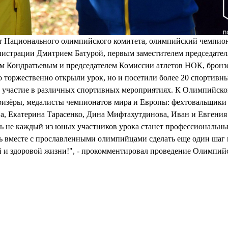
нт Национального олимпийского комитета, олимпийский чемпио
инистрации Дмитрием Батурой, первым заместителем председател
м Кондратьевым и председателем Комиссии атлетов НОК, брон
 торжественно открыли урок, но и посетили более 20 спортивн
и участие в различных спортивных мероприятиях. К Олимпийско
изёры, медалисты чемпионатов мира и Европы: фехтовальщики
а, Екатерина Тарасенко, Дина Мифтахутдинова, Иван и Евгения
ь не каждый из юных участников урока станет профессиональн
 вместе с прославленными олимпийцами сделать еще один шаг 
вой и здоровой жизни!", - прокомментировал проведение Олимпий