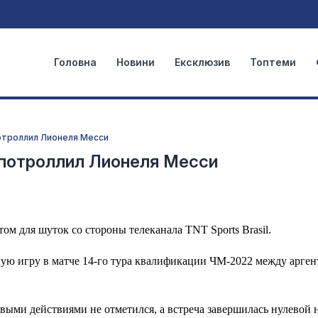
Головна
Новини
Ексклюзив
Топтеми
отроллил Лионеля Месси
 потроллил Лионеля Месси
м для шуток со стороны телеканала TNT Sports Brasil.
ную игру в матче 14-го тура квалификации ЧМ-2022 между арген
ыми действиями не отметился, а встреча завершилась нулевой 