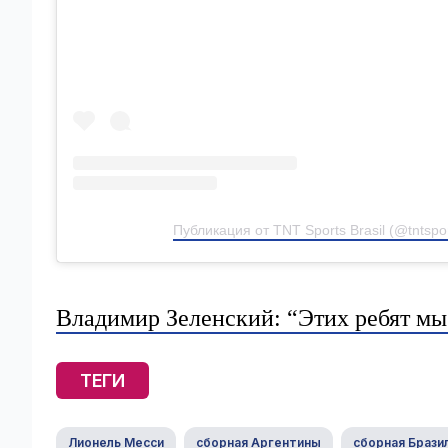
Публикация от TNT Sports Brasil (@tntspor
Владимир Зеленский: “Этих ребят мы
ТЕГИ
Лионель Месси
сборная Аргентины
сборная Брази