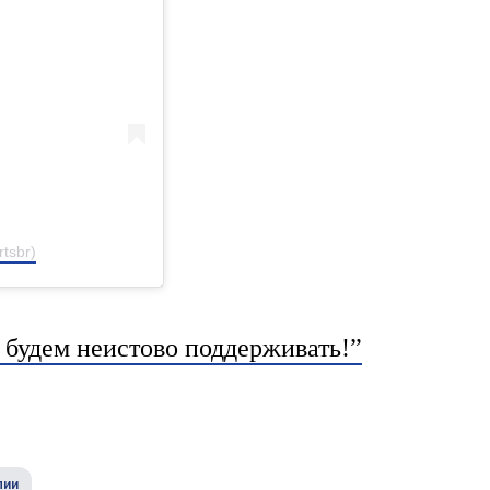
tsbr)
 будем неистово поддерживать!”
лии