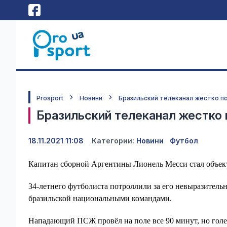
Prosport
Новини
Бразильский телеканал жестко п
Бразильский телеканал жестко
18.11.2021 11:08
Категории:
Новини
Футбол
Капитан сборной Аргентины Лионель Месси стал объекто
34-летнего футболиста потроллили за его невыразитель
бразильской национальными командами.
Нападающий ПСЖ провёл на поле все 90 минут, но голев