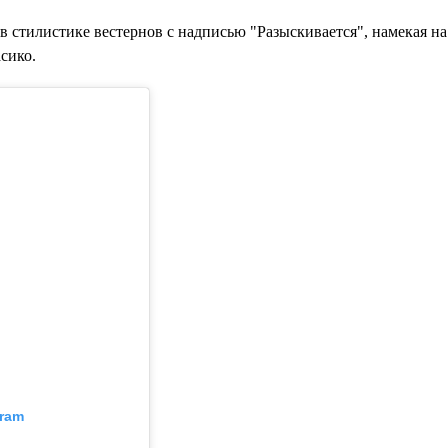
в стилистике вестернов с надписью "Разыскивается", намекая на 
сико.
gram