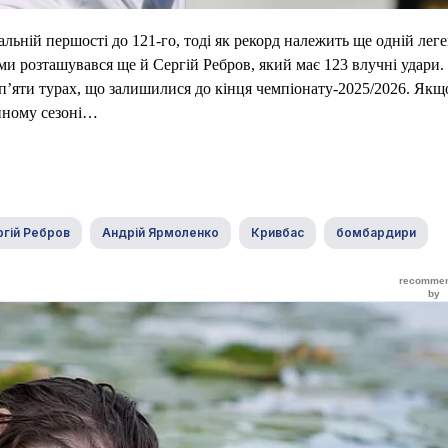
льній першості до 121-го, тоді як рекорд належить ще одній леге
и розташувався ще й Сергій Ребров, який має 123 влучні удари.
 п’яти турах, що залишилися до кінця чемпіонату-2025/2026. Якщо
пному сезоні…
гій Ребров
Андрій Ярмоленко
Кривбас
бомбардири