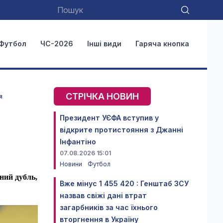
Футбол
ЧС-2026
Інші види
Гаряча кнопка
СТРІЧКА НОВИН
я
Президент УЄФА вступив у
відкрите протистояння з Джанні
Інфантіно
07.08.2026 15:01
Новини
Футбол
ний дубль,
Вже мінус 1 455 420 : Генштаб ЗСУ
назвав свіжі дані втрат
загарбників за час їхнього
вторгнення в Україну