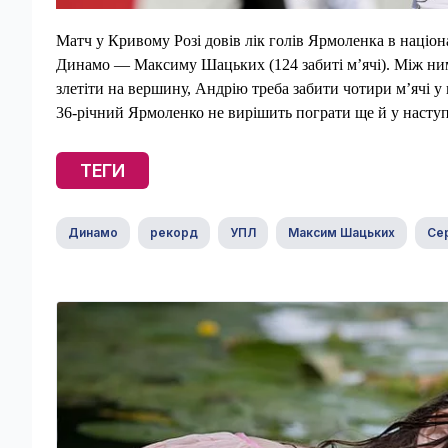
Матч у Кривому Розі довів лік голів Ярмоленка в націона
Динамо — Максиму Шацьких (124 забиті м’ячі). Між ним
злетіти на вершину, Андрію треба забити чотири м’ячі у
36-річний Ярмоленко не вирішить пограти ще й у насту
ТЕГИ
Динамо
рекорд
УПЛ
Максим Шацьких
Сер