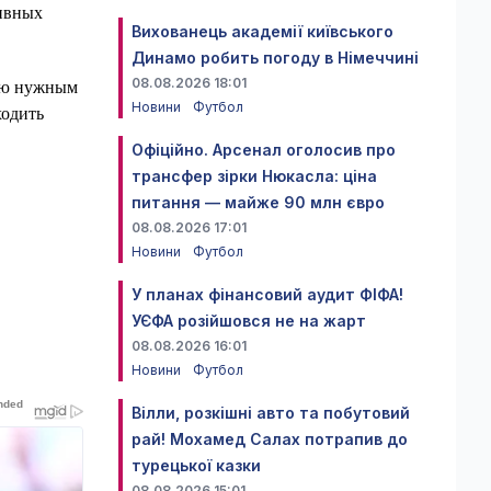
тивных
Вихованець академії київського
Динамо робить погоду в Німеччині
08.08.2026 18:01
таю нужным
Новини
Футбол
ходить
Офіційно. Арсенал оголосив про
трансфер зірки Нюкасла: ціна
питання — майже 90 млн євро
08.08.2026 17:01
Новини
Футбол
У планах фінансовий аудит ФІФА!
УЄФА розійшовся не на жарт
08.08.2026 16:01
Новини
Футбол
Вілли, розкішні авто та побутовий
рай! Мохамед Салах потрапив до
турецької казки
08.08.2026 15:01