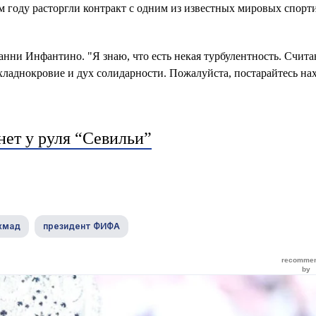
м году расторгли контракт с одним из известных мировых спор
ни Инфантино. "Я знаю, что есть некая турбулентность. Счи
 хладнокровие и дух солидарности. Пожалуйста, постарайтесь на
нет у руля “Севильи”
хмад
президент ФИФА