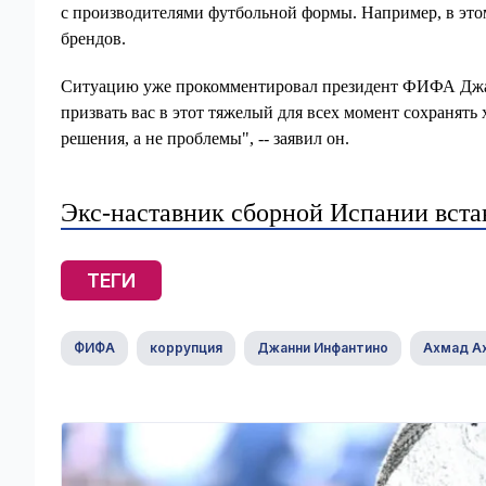
с производителями футбольной формы. Например, в это
брендов.
Ситуацию уже прокомментировал президент ФИФА Джан
призвать вас в этот тяжелый для всех момент сохранять
решения, а не проблемы", -- заявил он.
Экс-наставник сборной Испании вста
ТЕГИ
ФИФА
коррупция
Джанни Инфантино
Ахмад А